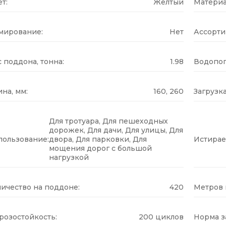
т:
Желтый
Материа
мирование:
Нет
Ассорти
 поддона, тонна:
1.98
Водопог
на, мм:
160, 260
Загрузка
Для тротуара, Для пешеходных
дорожек, Для дачи, Для улицы, Для
пользование:
двора, Для парковки, Для
Истирае
мощения дорог с большой
нагрузкой
ичество на поддоне:
420
Метров н
розостойкость:
200 циклов
Норма за