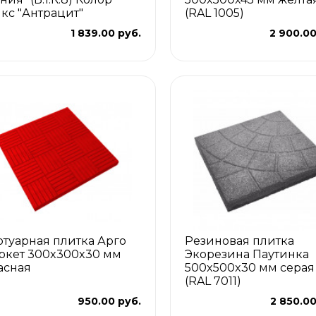
кс "Антрацит"
(RAL 1005)
1 839.00 руб.
2 900.00
отуарная плитка Арго
Резиновая плитка
ркет 300x300x30 мм
Экорезина Паутинка
асная
500x500x30 мм серая
(RAL 7011)
950.00 руб.
2 850.00