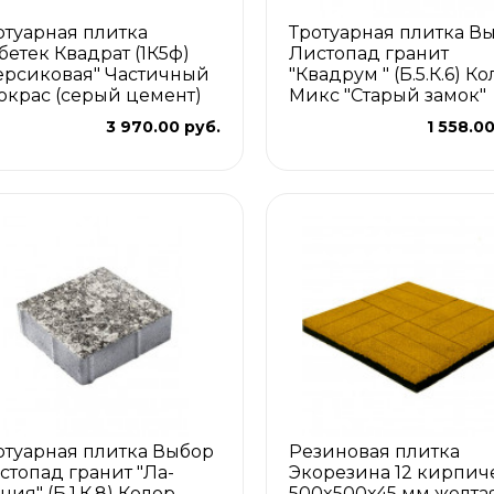
отуарная плитка
Тротуарная плитка В
бетек Квадрат (1К5ф)
Листопад гранит
ерсиковая" Частичный
"Квадрум " (Б.5.К.6) К
окрас (серый цемент)
Микс "Старый замок"
3 970.00 руб.
1 558.0
отуарная плитка Выбор
Резиновая плитка
стопад гранит "Ла-
Экорезина 12 кирпич
ния" (Б.1.К.8) Колор
500x500x45 мм желта