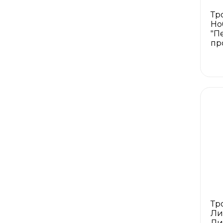
Тр
Но
"П
пр
Тр
Ли
Ли