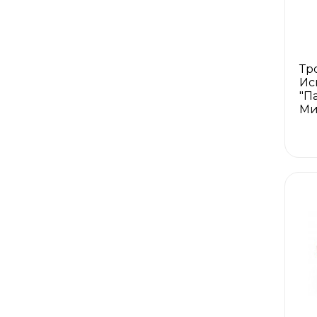
Тр
Ис
"Па
Ми