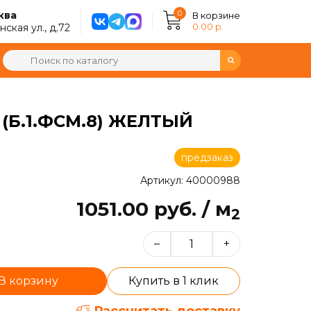
0
ква
В корзине
0.00 р.
ская ул., д.72
(Б.1.ФСМ.8) ЖЕЛТЫЙ
предзаказ
Артикул: 40000988
1051.00 руб. / м
2
–
+
В корзину
Купить в 1 клик