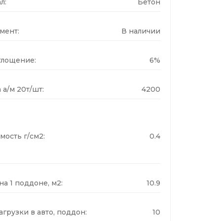
л:
Бетон
мент:
В наличии
лощение:
6%
 а/м 20т/шт:
4200
мость г/см2:
0.4
а 1 поддоне, м2:
10.9
грузки в авто, поддон:
10