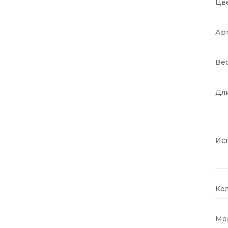
Цве
Ар
Вес
Дли
Ис
Кол
Мо