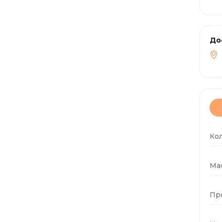
До
Ко
Мас
Пр