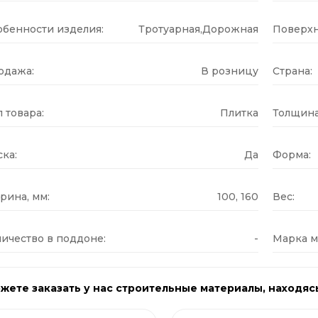
обенности изделия:
Тротуарная,Дорожная
Поверхн
одажа:
В розницу
Страна:
 товара:
Плитка
Толщина
ка:
Да
Форма:
рина, мм:
100, 160
Вес:
ичество в поддоне:
-
Марка м
жете заказать у нас строительные материалы, находяс