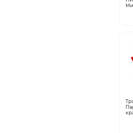
Ми
Тр
Па
кр