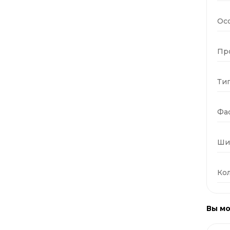
Ос
Пр
Тип
Фас
Ши
Кол
Вы мо