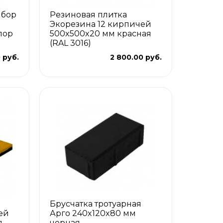
ыбор
Резиновая плитка
Экорезина 12 кирпичей
олор
500x500x20 мм красная
(RAL 3016)
0 руб.
2 800.00 руб.
Брусчатка тротуарная
ей
Арго 240x120x80 мм
я
черная