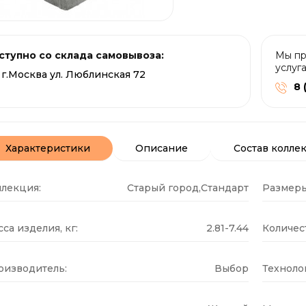
ступно со склада самовывоза:
Мы пр
услуг
г.Москва ул. Люблинская 72
8 
Характеристики
Описание
Состав колле
ллекция:
Старый город,Стандарт
Размеры
са изделия, кг:
2.81-7.44
Количест
оизводитель:
Выбор
Техноло