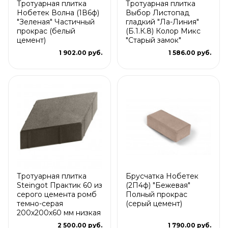
Тротуарная плитка
Тротуарная плитка
Нобетек Волна (1В6ф)
Выбор Листопад
"Зеленая" Частичный
гладкий "Ла-Линия"
прокрас (белый
(Б.1.К.8) Колор Микс
цемент)
"Старый замок"
1 902.00 руб.
1 586.00 руб.
Тротуарная плитка
Брусчатка Нобетек
Steingot Практик 60 из
(2П4ф) "Бежевая"
серого цемента ромб
Полный прокрас
темно-серая
(серый цемент)
200х200х60 мм низкая
2 500.00 руб.
1 790.00 руб.