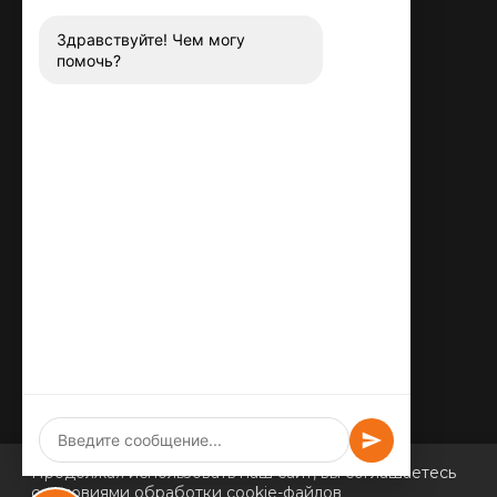
8 (800) 444-13-52
Заказать звонок
Здравствуйте! Чем могу
помочь?
Адрес:
115487
,
,
г. Москва
Люблинская ул., д.72
E-mail:
info@plitka-argo.ru
ОГРНИП:
305770000123034
ИНН:
772424822700
Продолжая использовать наш сайт, вы соглашаетесь
с условиями обработки cookie-файлов