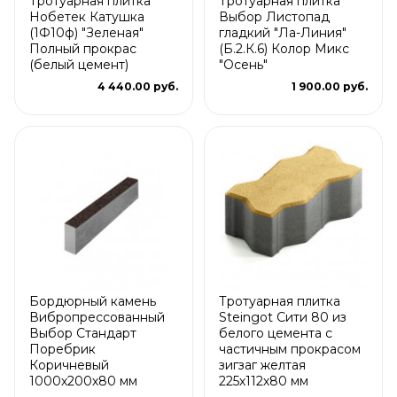
Тротуарная плитка
Тротуарная плитка
Нобетек Катушка
Выбор Листопад
(1Ф10ф) "Зеленая"
гладкий "Ла-Линия"
Полный прокрас
(Б.2.К.6) Колор Микс
(белый цемент)
"Осень"
4 440.00 руб.
1 900.00 руб.
Бордюрный камень
Тротуарная плитка
Вибропрессованный
Steingot Сити 80 из
Выбор Стандарт
белого цемента с
Поребрик
частичным прокрасом
Коричневый
зигзаг желтая
1000х200х80 мм
225х112х80 мм