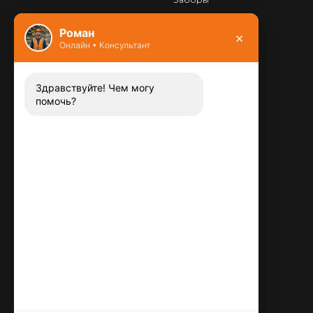
Фундамент
Роман
×
Онлайн • Консультант
Контакты
8 (800) 444-13-52
Заказать звонок
Здравствуйте! Чем могу
помочь?
Адрес:
115487
,
,
г. Москва
Люблинская ул., д.72
E-mail:
info@plitka-argo.ru
ОГРНИП:
305770000123034
ИНН:
772424822700