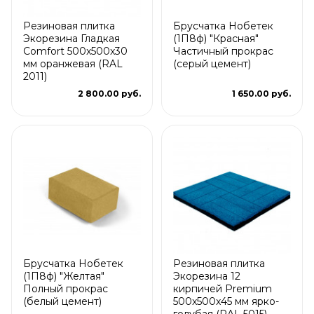
Резиновая плитка
Брусчатка Нобетек
Экорезина Гладкая
(1П8ф) "Красная"
Comfort 500x500x30
Частичный прокрас
мм оранжевая (RAL
(серый цемент)
2011)
2 800.00 руб.
1 650.00 руб.
Брусчатка Нобетек
Резиновая плитка
(1П8ф) "Желтая"
Экорезина 12
Полный прокрас
кирпичей Premium
(белый цемент)
500x500x45 мм ярко-
голубая (RAL 5015)