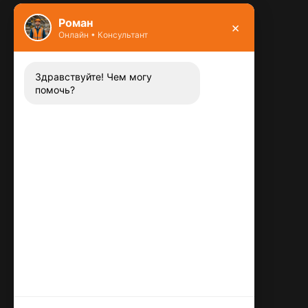
Фундамент
Роман
×
Онлайн • Консультант
Контакты
8 (800) 444-13-52
Заказать звонок
Здравствуйте! Чем могу
помочь?
Адрес:
115487
,
,
г. Москва
Люблинская ул., д.72
E-mail:
info@plitka-argo.ru
ОГРНИП:
305770000123034
ИНН:
772424822700