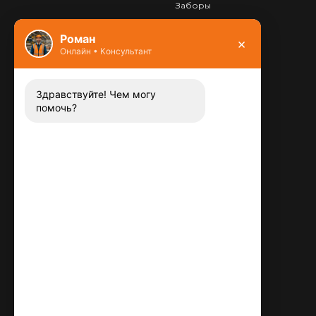
Заборы
Фундамент
Роман
×
Онлайн • Консультант
Контакты
8 (800) 444-13-52
Заказать звонок
Здравствуйте! Чем могу
помочь?
Адрес:
115487
,
,
г. Москва
Люблинская ул., д.72
E-mail:
info@plitka-argo.ru
ОГРНИП:
305770000123034
ИНН:
772424822700