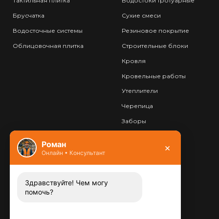
Тактильная плитка
Водостоки тротуарные
Брусчатка
Сухие смеси
Водосточные системы
Резиновое покрытие
Облицовочная плитка
Строительные блоки
Кровля
Кровельные работы
Утеплители
Черепица
Заборы
Фундамент
Роман
×
Онлайн • Консультант
Контакты
8 (800) 444-13-52
Заказать звонок
Здравствуйте! Чем могу
помочь?
Адрес:
115487
,
,
г. Москва