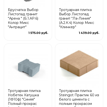
Брусчатка Выбор
Тротуарная плитка
Листопад гранит
Выбор Листопад
"Арена " (Б.1.АР.6)
гранит "Ла-Линия"
Колор Микс
(А.2.К.4) Колор Микс
"Антрацит"
"Клинкер"
1 575.00 руб.
1 439.00 руб.
Тротуарная плитка
Тротуарная плитка
Нобетек Катушка
Steingot Практик 60 из
(1Ф10ф) "Синяя"
белого цемента с
Полный прокрас
полным прокрасом