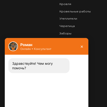
Кровля
Кровельные работы
Утеплители
Черепица
Заборы
Фундамент
Роман
×
Онлайн • Консультант
Контакты
8 (800) 444-13-52
Заказать звонок
Здравствуйте! Чем могу
помочь?
Адрес:
115487
,
,
г. Москва
Люблинская ул., д.72
E-mail:
info@plitka-argo.ru