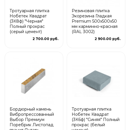
Тротуарная плитка
Резиновая плитка
Нобетек Квадрат
Экорезина Гладкая
(3К8ф) "Черная"
Premium 500x500x50
Полный прокрас
мм карминно-красная
(серый цемент)
(RAL 3002)
2 700.00 руб.
2 900.00 руб.
Бордюрный камень
Тротуарная плитка
Вибропрессованный
Нобетек Квадрат
Выбор Премиум
(3К6ф) "Синяя" Полный
Поребрик Листопад
прокрас (белый
гранит Янтарь
цемент)