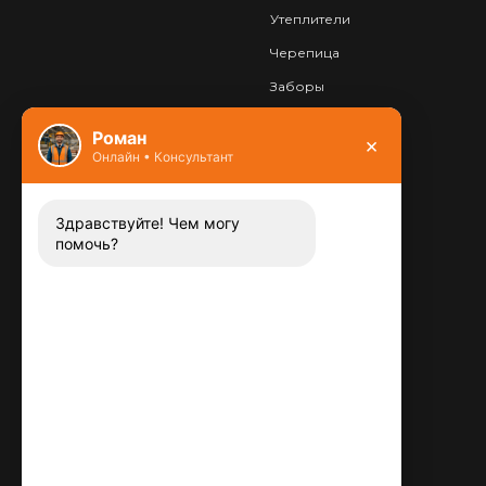
Утеплители
Черепица
Заборы
Фундамент
Роман
×
Онлайн • Консультант
Контакты
8 (800) 444-13-52
Заказать звонок
Здравствуйте! Чем могу
помочь?
Адрес:
115487
,
,
г. Москва
Люблинская ул., д.72
E-mail:
info@plitka-argo.ru
ОГРНИП:
305770000123034