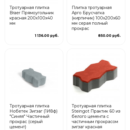
Тротуарная плитка
Плитка тротуарная
Braer Прямоугольник
Арго Брусчатка
красная 200х100х40
(кирпичик) 100х200х60
мм
мм серая полный
прокрас
1 136.00 руб.
850.00 руб.
Тротуарная плитка
Тротуарная плитка
Нобетек Зигзаг (1И8ф)
Steingot Практик 60 из
"Синяя" Частичный
белого цемента с
прокрас (серый
частичным прокрасом
цемент)
зигзаг красная