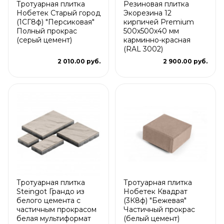
Тротуарная плитка
Резиновая плитка
Нобетек Старый город
Экорезина 12
(1СГ8ф) "Персиковая"
кирпичей Premium
Полный прокрас
500x500x40 мм
(серый цемент)
карминно-красная
(RAL 3002)
2 010.00 руб.
2 900.00 руб.
Тротуарная плитка
Тротуарная плитка
Steingot Грандо из
Нобетек Квадрат
белого цемента с
(3К8ф) "Бежевая"
частичным прокрасом
Частичный прокрас
белая мультиформат
(белый цемент)