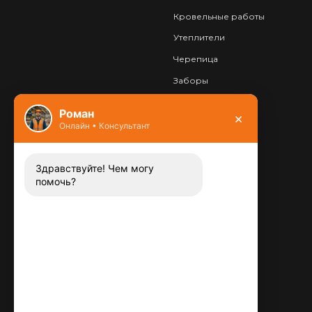
Кровельные работы
Утеплители
Черепица
Заборы
Фундамент
Роман
×
Онлайн • Консультант
Контакты
8 (800) 444-13-52
Заказать звонок
Здравствуйте! Чем могу
помочь?
Адрес:
115487
,
,
г. Москва
Люблинская ул., д.72
E-mail:
info@plitka-argo.ru
ОГРНИП: