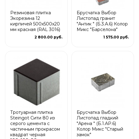
Резиновая плитка
Брусчатка Выбор
Экорезина 12
Листопад гранит
кирпичей 500x500x20
"Антик " (Б.3.А.6) Колор
мм красная (RAL 3016)
Микс "Барселона"
2 800.00 руб.
1 575.00 руб.
Тротуарная плитка
Брусчатка Выбор
Steingot Сити 80 из
Листопад гладкий
серого цемента с
"Арена " (Б.1.АР.6)
частичным прокрасом
Колор Микс "Старый
квадрат черная
замок"