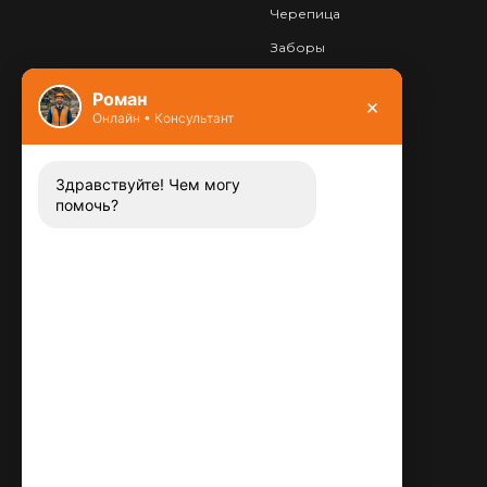
Черепица
Заборы
Фундамент
Роман
×
Онлайн • Консультант
Контакты
8 (800) 444-13-52
Заказать звонок
Здравствуйте! Чем могу
помочь?
Адрес:
115487
,
,
г. Москва
Люблинская ул., д.72
E-mail:
info@plitka-argo.ru
ОГРНИП:
305770000123034
ИНН:
772424822700