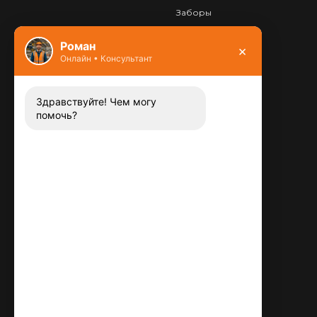
Заборы
Фундамент
Роман
×
Онлайн • Консультант
Контакты
8 (800) 444-13-52
Заказать звонок
Здравствуйте! Чем могу
помочь?
Адрес:
115487
,
,
г. Москва
Люблинская ул., д.72
E-mail:
info@plitka-argo.ru
ОГРНИП:
305770000123034
ИНН:
772424822700