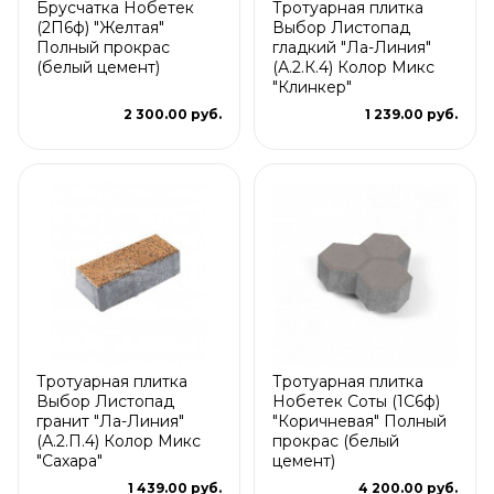
Брусчатка Нобетек
Тротуарная плитка
(2П6ф) "Желтая"
Выбор Листопад
Полный прокрас
гладкий "Ла-Линия"
(белый цемент)
(А.2.К.4) Колор Микс
"Клинкер"
2 300.00 руб.
1 239.00 руб.
Тротуарная плитка
Тротуарная плитка
Выбор Листопад
Нобетек Соты (1С6ф)
гранит "Ла-Линия"
"Коричневая" Полный
(А.2.П.4) Колор Микс
прокрас (белый
"Сахара"
цемент)
1 439.00 руб.
4 200.00 руб.