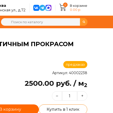
0
ква
В корзине
0.00 р.
ская ул., д.72
АСТИЧНЫМ ПРОКРАСОМ
предзаказ
Артикул: 40002238
2500.00 руб. / м
2
–
+
В корзину
Купить в 1 клик