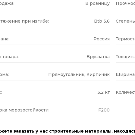
одажа:
В розницу
Прочнос
стяжение при изгибе:
Btb 3.6
Степень
ана:
Россия
Термост
 товара:
Брусчатка
Толщина
рма:
Прямоугольник, Кирпичик
Ширина,
:
3.2 кг
Количес
рка морозостойкости:
F200
жете заказать у нас строительные материалы, находяс