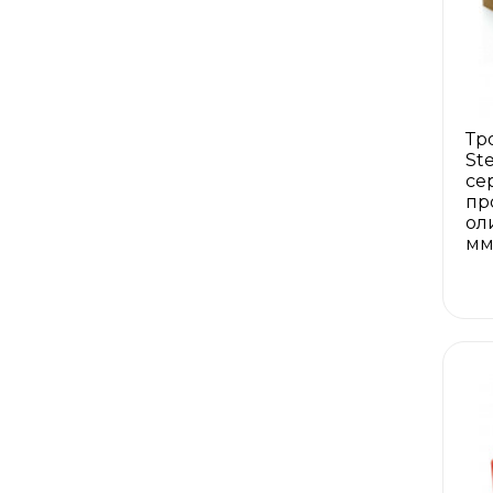
Тр
St
се
пр
ол
м