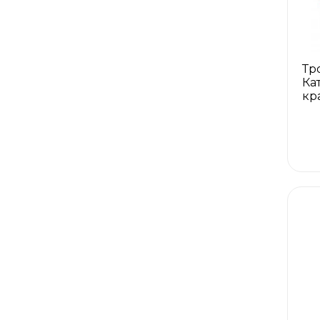
Тр
Ка
кр