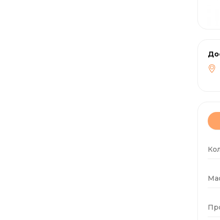
До
Ко
Мас
Пр