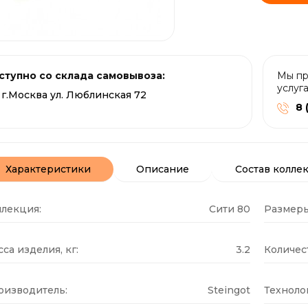
ступно со склада самовывоза:
Мы пр
услуг
г.Москва ул. Люблинская 72
8 
Характеристики
Описание
Состав колле
ллекция:
Сити 80
Размеры
са изделия, кг:
3.2
Количест
оизводитель:
Steingot
Техноло