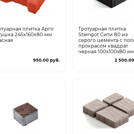
отуарная плитка Арго
Тротуарная плитка
тушка 245x160x80 мм
Steingot Сити 80 из
асная
серого цемента с по
прокрасом квадрат
черная 100х100х80 м
950.00 руб.
2 500.00