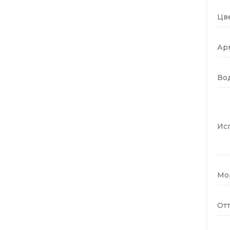
Цве
Ар
Во
Ис
Мо
Отт