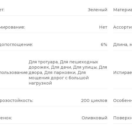
т:
Зеленый
Материа
мирование:
Нет
Ассорти
допоглощение:
6%
Длина, м
Для тротуара, Для пешеходных
дорожек, Для дачи, Для улицы, Для
пользование:
двора, Для парковки, Для
Истирае
мощения дорог с большой
нагрузкой
розостойкость:
200 циклов
Особенн
енок:
Оливковый
Поверхн