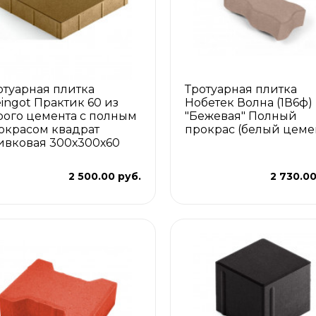
отуарная плитка
Тротуарная плитка
eingot Практик 60 из
Нобетек Волна (1В6ф)
рого цемента с полным
"Бежевая" Полный
окрасом квадрат
прокрас (белый цеме
ивковая 300х300х60
м
2 500.00 руб.
2 730.00