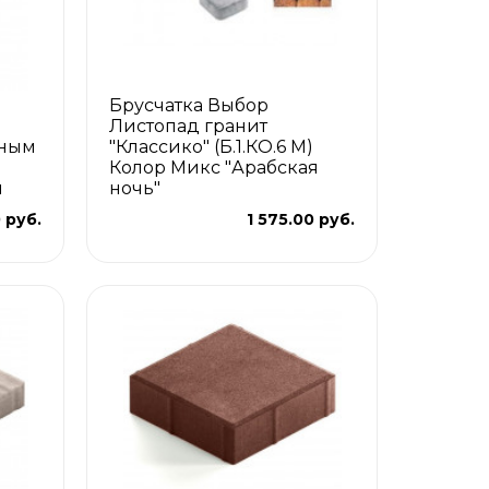
Брусчатка Выбор
Листопад гранит
лным
"Классико" (Б.1.КО.6 М)
Колор Микс "Арабская
м
ночь"
 руб.
1 575.00 руб.