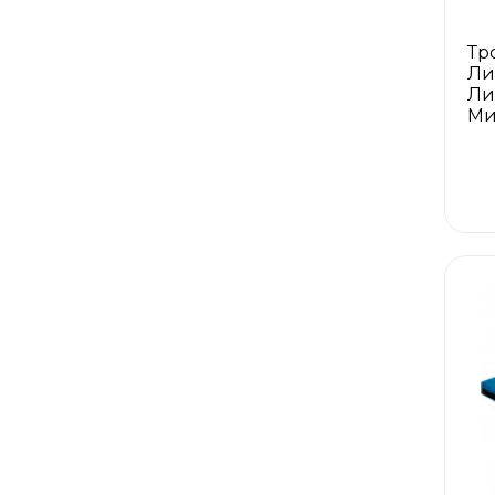
Тр
Ли
Ли
Ми