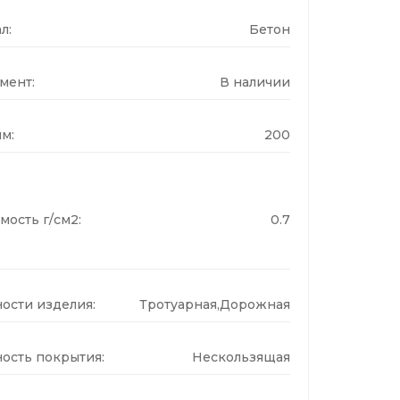
л:
Бетон
мент:
В наличии
м:
200
мость г/см2:
0.7
ости изделия:
Тротуарная,Дорожная
ость покрытия:
Нескользящая