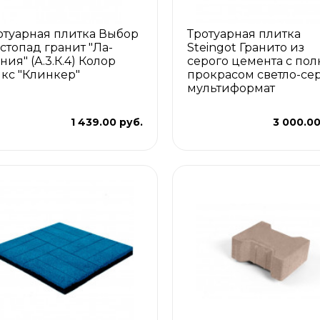
отуарная плитка Выбор
Тротуарная плитка
стопад гранит "Ла-
Steingot Гранито из
ния" (А.3.К.4) Колор
серого цемента с по
кс "Клинкер"
прокрасом светло-се
мультиформат
1 439.00 руб.
3 000.00