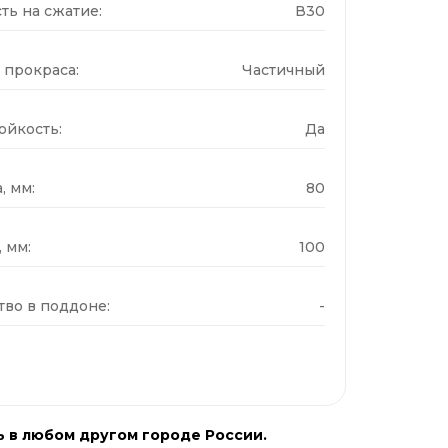
ть на сжатие:
В30
 прокраса:
Частичный
ойкость:
Да
, мм:
80
 мм:
100
тво в поддоне:
-
ь в любом другом городе России.