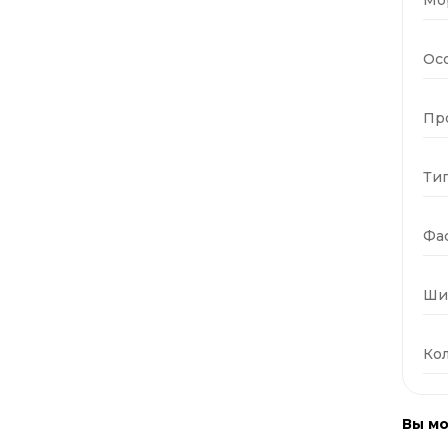
Ос
Пр
Тип
Фас
Ши
Кол
Вы мо