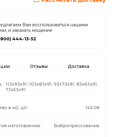
Рассчитать доставку
едлагаем Вам воспользоваться нашими
ами, и заказать мощение
(800) 444-13-52
кции
Отзывы
Доставка
,
113x93x91, 103x83x91, 93x73x91, 83x63x91,
73x53x91
во в м2, шт:
143.08
гия изготовления:
Вибропрессование