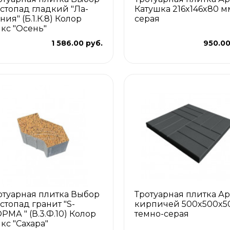
стопад гладкий "Ла-
Катушка 216x146x80 м
ния" (Б.1.К.8) Колор
серая
кс "Осень"
1 586.00 руб.
950.00
отуарная плитка Выбор
Тротуарная плитка Ар
стопад гранит "S-
кирпичей 500x500x5
РМА " (В.3.Ф.10) Колор
темно-серая
кс "Сахара"