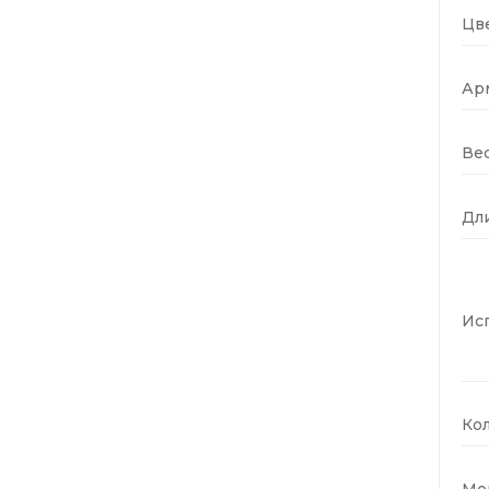
Цве
Ар
Вес
Дли
Ис
Кол
Мо