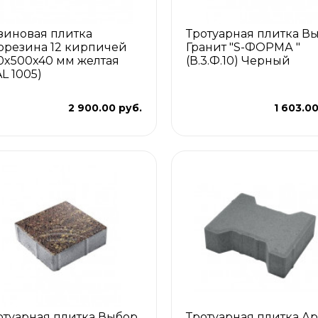
зиновая плитка
Тротуарная плитка В
орезина 12 кирпичей
Гранит "S-ФОРМА "
0x500x40 мм желтая
(В.3.Ф.10) Черный
AL 1005)
2 900.00 руб.
1 603.00
отуарная плитка Выбор
Тротуарная плитка Ар