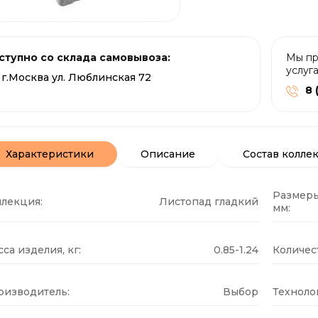
ступно со склада самовывоза:
Мы пр
услуг
г.Москва ул. Люблинская 72
8 
Характеристики
Описание
Состав колле
Размеры
ллекция:
Листопад гладкий
мм:
са изделия, кг:
0.85-1.24
Количест
оизводитель:
Выбор
Техноло