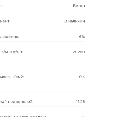
л:
Бетон
мент:
В наличии
лощение:
6%
 а/м 20т/шт:
20280
мость г/см2:
0.4
а 1 поддоне, м2:
11.28
грузки в авто, поддон:
13