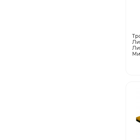
Тр
Ли
Ли
Ми