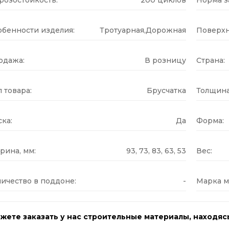
обенности изделия:
Тротуарная,Дорожная
Поверхн
одажа:
В розницу
Страна:
 товара:
Брусчатка
Толщина
ка:
Да
Форма:
рина, мм:
93, 73, 83, 63, 53
Вес:
ичество в поддоне:
-
Марка м
жете заказать у нас строительные материалы, находяс