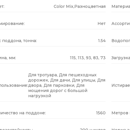
т:
Color Mix,Разноцветная
Материа
мирование:
Нет
Ассорти
 поддона, тонна:
1.54
Водопог
на, мм:
115, 113, 93, 83, 73
Загрузка
Для тротуара, Для пешеходных
дорожек, Для дачи, Для улицы, Для
пользование:
двора, Для парковки, Для
Истирае
мощения дорог с большой
нагрузкой
ичество на поддоне:
1560
Метров н
розостойкость:
200 циклов
Норма за