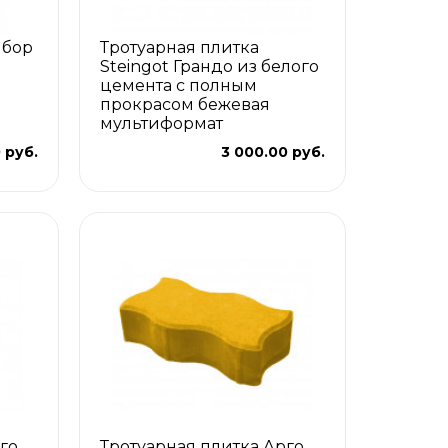
ыбор
Тротуарная плитка
Steingot Грандо из белого
цемента с полным
прокрасом бежевая
мультиформат
 руб.
3 000.00 руб.
го
Тротуарная плитка Арго