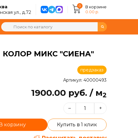
0
ква
В корзине
0.00 р.
ская ул., д.72
) КОЛОР МИКС "СИЕНА"
предзаказ
Артикул: 40000493
1900.00 руб. / м
2
–
+
В корзину
Купить в 1 клик