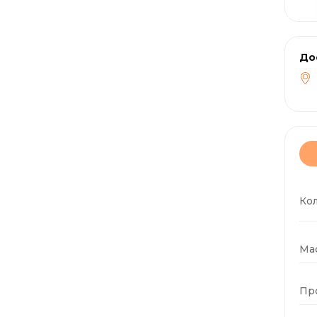
До
Ко
Мас
Пр