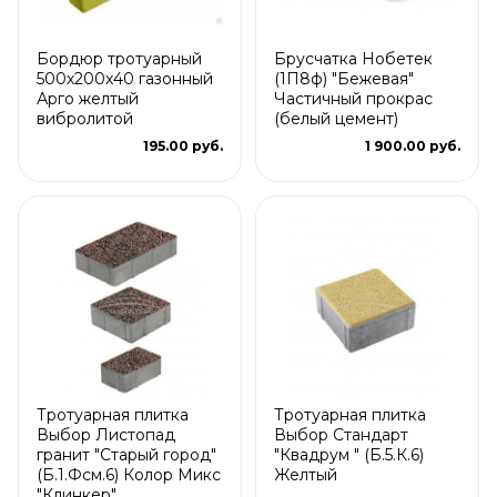
Бордюр тротуарный
Брусчатка Нобетек
500х200х40 газонный
(1П8ф) "Бежевая"
Арго желтый
Частичный прокрас
вибролитой
(белый цемент)
195.00 руб.
1 900.00 руб.
Тротуарная плитка
Тротуарная плитка
Выбор Листопад
Выбор Стандарт
гранит "Старый город"
"Квадрум " (Б.5.К.6)
(Б.1.Фсм.6) Колор Микс
Желтый
"Клинкер"