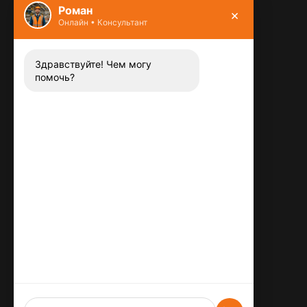
Роман
×
Онлайн • Консультант
Контакты
8 (800) 444-13-52
Заказать звонок
Здравствуйте! Чем могу
помочь?
Адрес:
115487
,
,
г. Москва
Люблинская ул., д.72
E-mail:
info@plitka-argo.ru
ОГРНИП:
305770000123034
ИНН:
772424822700