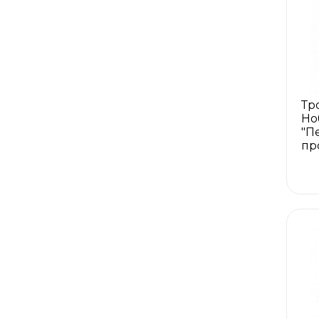
Тр
Но
"П
пр