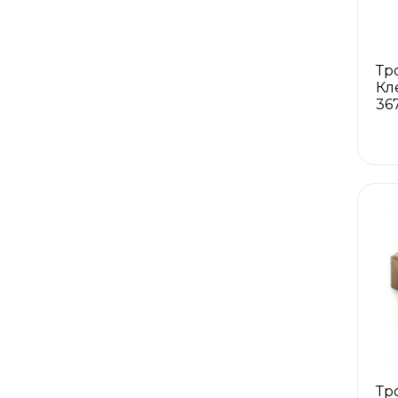
Тр
Кл
36
Тр