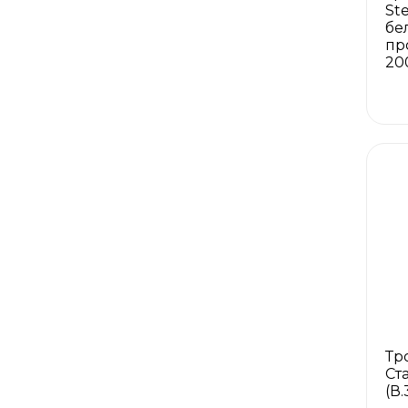
St
бе
пр
20
Тр
Ст
(В