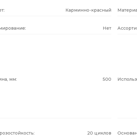
т:
Карминно-красный
Материа
мирование:
Нет
Ассорти
на, мм:
500
Использ
розостойкость:
20 циклов
Основан