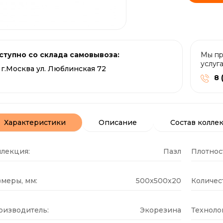
ступно со склада самовывоза:
Мы пр
услуг
г.Москва ул. Люблинская 72
8 
Характеристики
Описание
Состав колле
ллекция:
Пазл
Плотнос
меры, мм:
500x500x20
Количест
оизводитель:
Экорезина
Техноло