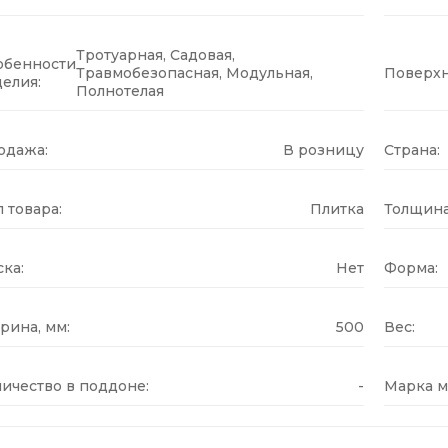
Тротуарная, Садовая,
обенности
Травмобезопасная, Модульная,
Поверхн
елия:
Полнотелая
одажа:
В розницу
Страна:
 товара:
Плитка
Толщина
ка:
Нет
Форма:
рина, мм:
500
Вес:
ичество в поддоне:
-
Марка м