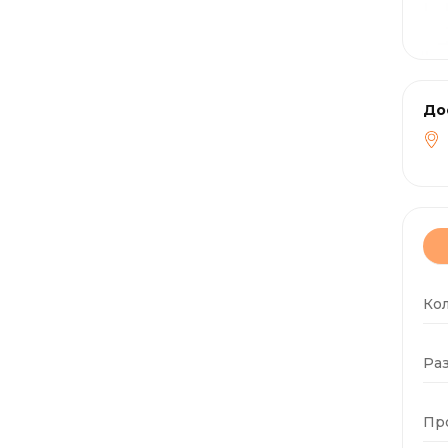
До
Ко
Раз
Пр