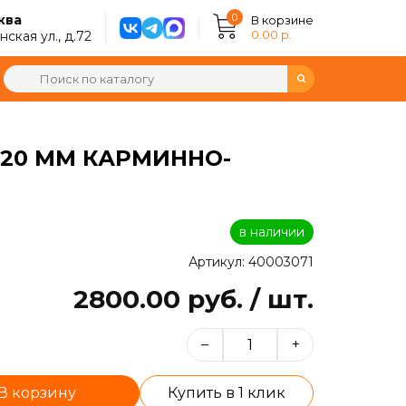
0
ква
В корзине
0.00 р.
ская ул., д.72
X20 ММ КАРМИННО-
в наличии
Артикул: 40003071
2800.00 руб. / шт.
–
+
В корзину
Купить в 1 клик