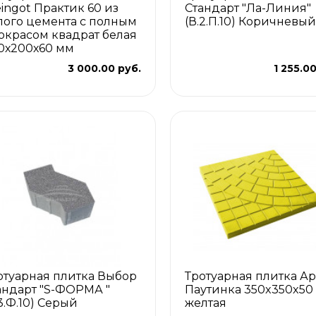
eingot Практик 60 из
Стандарт "Ла-Линия"
лого цемента с полным
(В.2.П.10) Коричневый
окрасом квадрат белая
0х200х60 мм
3 000.00 руб.
1 255.0
отуарная плитка Выбор
Тротуарная плитка Ар
андарт "S-ФОРМА "
Паутинка 350x350x50
.3.Ф.10) Серый
желтая