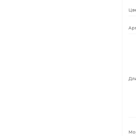
Цве
Ар
Дли
Мо