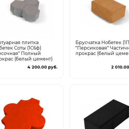
отуарная плитка
Брусчатка Нобетек (1
бетек Соты (1С6ф)
"Персиковая" Частич
есочная" Полный
прокрас (белый цеме
окрас (белый цемент)
4 200.00 руб.
2 010.00