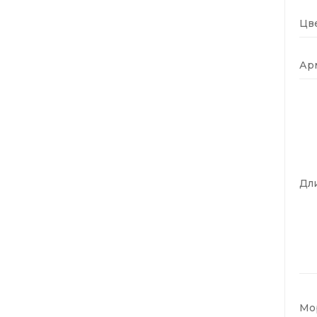
Цве
Ар
Дли
Мо