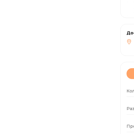
До
Ко
Раз
Пр