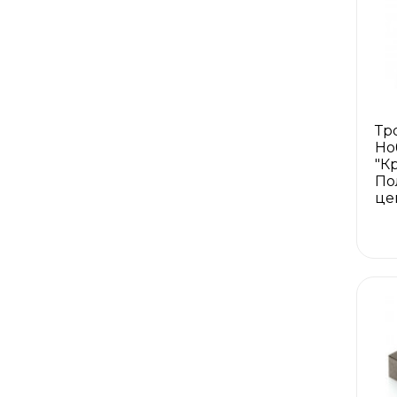
Тр
Но
"К
По
це