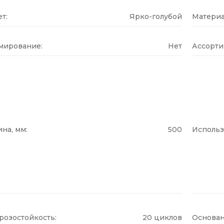
т:
Ярко-голубой
Материа
мирование:
Нет
Ассорти
на, мм:
500
Использ
розостойкость:
20 циклов
Основан