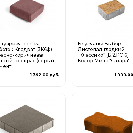
отуарная плитка
Брусчатка Выбор
бетек Квадрат (3К6ф)
Листопад гладкий
расно-коричневая"
"Классико" (Б.2.КО.6)
лный прокрас (серый
Колор Микс "Сахара"
мент)
1 392.00 руб.
1 900.00