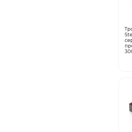
Тр
St
се
пр
30