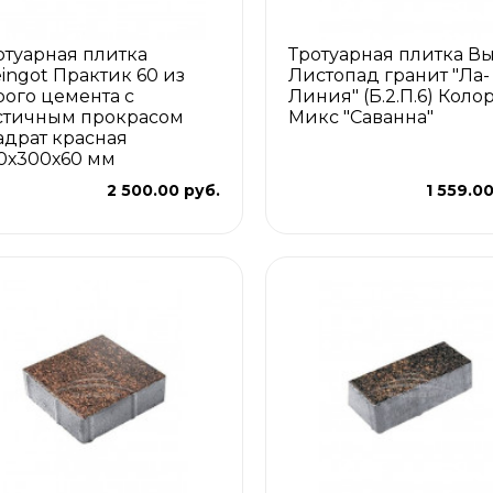
отуарная плитка
Тротуарная плитка В
eingot Практик 60 из
Листопад гранит "Ла-
рого цемента с
Линия" (Б.2.П.6) Коло
стичным прокрасом
Микс "Саванна"
адрат красная
0х300х60 мм
2 500.00 руб.
1 559.0