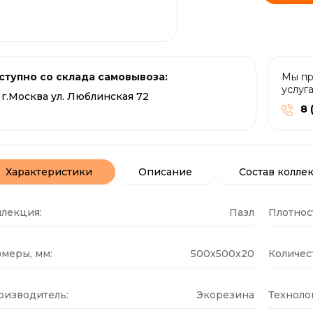
ступно со склада самовывоза:
Мы пр
услуг
г.Москва ул. Люблинская 72
8 
Характеристики
Описание
Состав колле
ллекция:
Пазл
Плотнос
меры, мм:
500x500x20
Количест
оизводитель:
Экорезина
Техноло