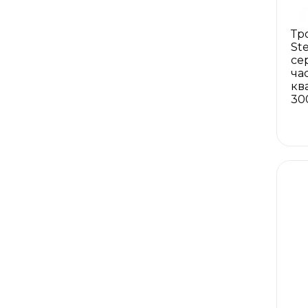
Тр
St
се
ча
кв
30