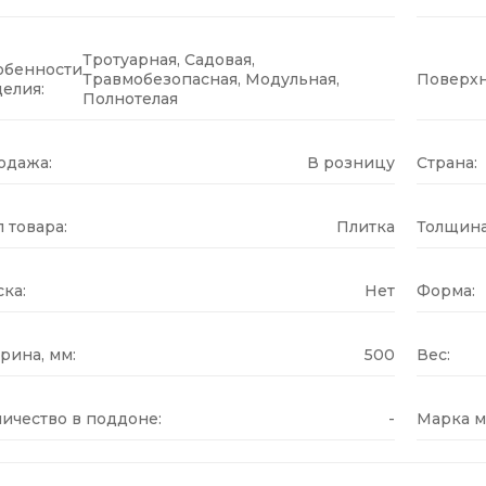
Тротуарная, Садовая,
обенности
Травмобезопасная, Модульная,
Поверхн
елия:
Полнотелая
одажа:
В розницу
Страна:
 товара:
Плитка
Толщина
ка:
Нет
Форма:
рина, мм:
500
Вес:
ичество в поддоне:
-
Марка м