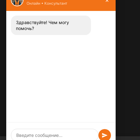
Онлайн • Консультант
Контакты
8 (800) 444-13-52
Заказать звонок
Здравствуйте! Чем могу
помочь?
Адрес:
115487
,
,
г. Москва
Люблинская ул., д.72
E-mail:
info@plitka-argo.ru
ОГРНИП:
305770000123034
ИНН:
772424822700