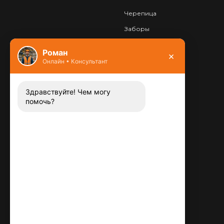
Черепица
Заборы
Фундамент
Роман
×
Онлайн • Консультант
Контакты
8 (800) 444-13-52
Заказать звонок
Здравствуйте! Чем могу
помочь?
Адрес:
115487
,
,
г. Москва
Люблинская ул., д.72
E-mail:
info@plitka-argo.ru
ОГРНИП:
305770000123034
ИНН: