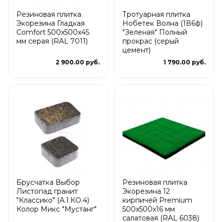
Резиновая плитка
Тротуарная плитка
Экорезина Гладкая
Нобетек Волна (1В6ф)
Comfort 500x500x45
"Зеленая" Полный
мм серая (RAL 7011)
прокрас (серый
цемент)
2 900.00 руб.
1 790.00 руб.
Брусчатка Выбор
Резиновая плитка
Листопад гранит
Экорезина 12
"Классико" (А.1.КО.4)
кирпичей Premium
Колор Микс "Мустанг"
500x500x16 мм
салатовая (RAL 6038)