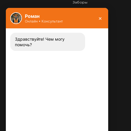
Заборы
Фундамент
Роман
×
Онлайн • Консультант
Контакты
8 (800) 444-13-52
Заказать звонок
Здравствуйте! Чем могу
помочь?
Адрес:
115487
,
,
г. Москва
Люблинская ул., д.72
E-mail:
info@plitka-argo.ru
ОГРНИП:
305770000123034
ИНН:
772424822700