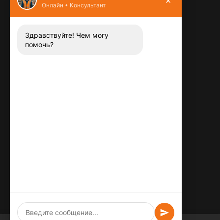
Онлайн • Консультант
Контакты
8 (800) 444-13-52
Заказать звонок
Здравствуйте! Чем могу
помочь?
Адрес:
115487
,
,
г. Москва
Люблинская ул., д.72
E-mail:
info@plitka-argo.ru
ОГРНИП:
305770000123034
ИНН:
772424822700