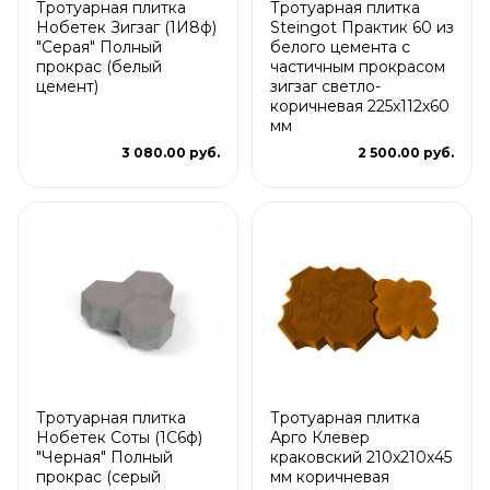
Тротуарная плитка
Тротуарная плитка
Нобетек Зигзаг (1И8ф)
Steingot Практик 60 из
"Серая" Полный
белого цемента с
прокрас (белый
частичным прокрасом
цемент)
зигзаг светло-
коричневая 225х112х60
мм
3 080.00 руб.
2 500.00 руб.
Тротуарная плитка
Тротуарная плитка
Нобетек Соты (1С6ф)
Арго Клевер
"Черная" Полный
краковский 210x210x45
прокрас (серый
мм коричневая