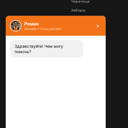
Черепица
Заборы
Фундамент
Роман
×
Онлайн • Консультант
Контакты
8 (800) 444-13-52
Заказать звонок
Здравствуйте! Чем могу
помочь?
Адрес:
115487
,
,
г. Москва
Люблинская ул., д.72
E-mail:
info@plitka-argo.ru
ОГРНИП:
305770000123034
ИНН:
772424822700