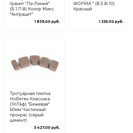
гранит "Ла-Линия"
ФОРМА " (В.3.Ф.10)
(Б.1.П.8) Колор Микс
Красный
"Антрацит"
1 839.00 руб.
1 255.00 руб.
Тротуарная плитка
Нобетек Классика
(1КЛ6ф) "Бежевая"
60мм Частичный
прокрас (серый
цемент)
3 427.00 руб.