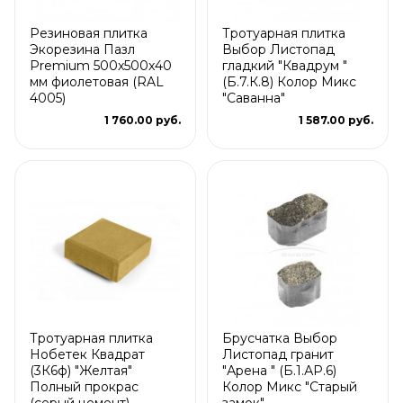
Резиновая плитка
Тротуарная плитка
Экорезина Пазл
Выбор Листопад
Premium 500x500x40
гладкий "Квадрум "
мм фиолетовая (RAL
(Б.7.К.8) Колор Микс
4005)
"Саванна"
1 760.00 руб.
1 587.00 руб.
Тротуарная плитка
Брусчатка Выбор
Нобетек Квадрат
Листопад гранит
(3К6ф) "Желтая"
"Арена " (Б.1.АР.6)
Полный прокрас
Колор Микс "Старый
(серый цемент)
замок"