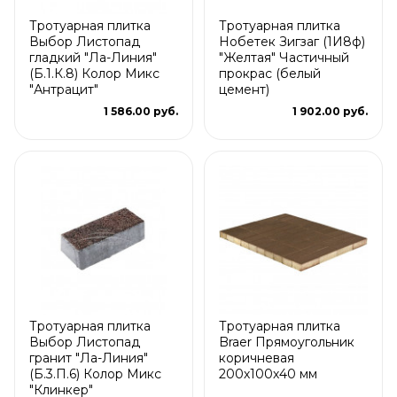
Тротуарная плитка
Тротуарная плитка
Выбор Листопад
Нобетек Зигзаг (1И8ф)
гладкий "Ла-Линия"
"Желтая" Частичный
(Б.1.К.8) Колор Микс
прокрас (белый
"Антрацит"
цемент)
1 586.00 руб.
1 902.00 руб.
Тротуарная плитка
Тротуарная плитка
Выбор Листопад
Braer Прямоугольник
гранит "Ла-Линия"
коричневая
(Б.3.П.6) Колор Микс
200х100х40 мм
"Клинкер"