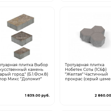
отуарная плитка Выбор
Тротуарная плитка
кусственный камень
Нобетек Соты (1С6ф)
тарый город" (Б.1.Фсм.8)
"Желтая" Частичный
лор Микс "Доломит"
прокрас (серый цеме
1 839.00 руб.
2 860.00