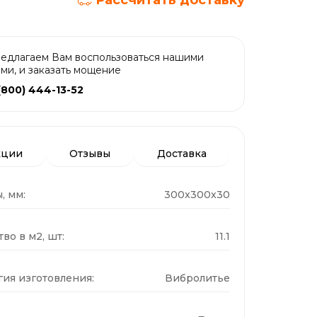
Рассчитать доставку
едлагаем Вам воспользоваться нашими
ами, и заказать мощение
(800) 444-13-52
кции
Отзывы
Доставка
, мм:
300x300x30
во в м2, шт:
11.1
гия изготовления:
Вибролитье