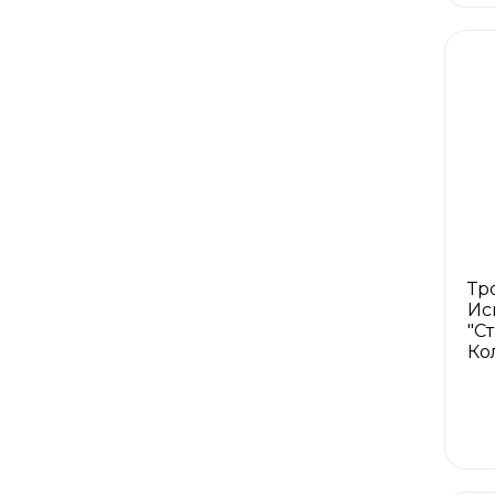
Тр
Ис
"С
Ко