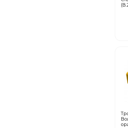
(В.
Тр
Во
ор