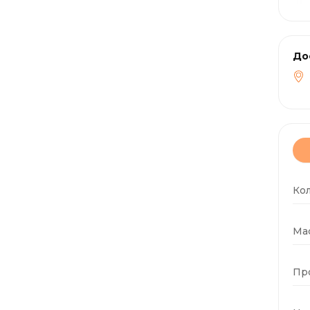
До
Ко
Мас
Пр