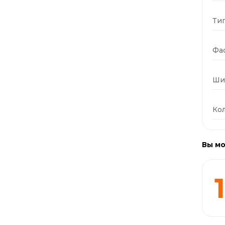
Тип
Фас
Ши
Кол
Вы мо