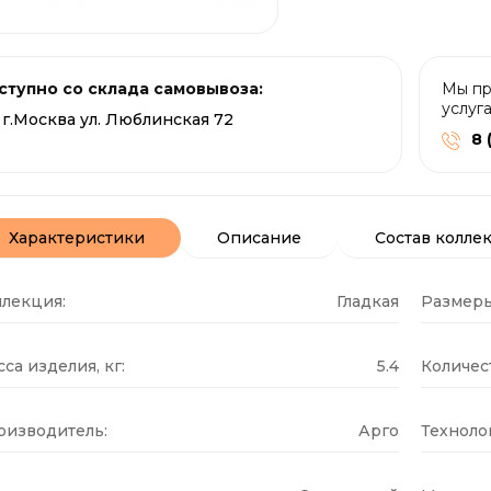
ступно со склада самовывоза:
Мы пр
услуг
г.Москва ул. Люблинская 72
8 
Характеристики
Описание
Состав колле
ллекция:
Гладкая
Размеры
са изделия, кг:
5.4
Количест
оизводитель:
Арго
Техноло