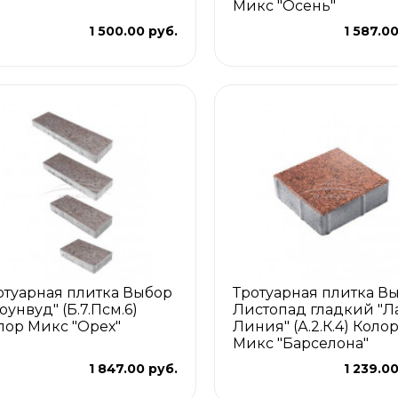
Микс "Осень"
1 500.00 руб.
1 587.0
отуарная плитка Выбор
Тротуарная плитка В
оунвуд" (Б.7.Псм.6)
Листопад гладкий "Л
лор Микс "Орех"
Линия" (А.2.К.4) Коло
Микс "Барселона"
1 847.00 руб.
1 239.0