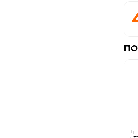
ПО
Тр
Ст