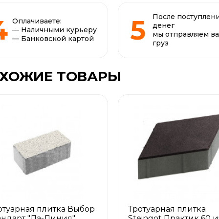
После поступлен
Оплачиваете:
денег
— Наличными курьеру
мы отправляем в
— Банковской картой
груз
ХОЖИЕ ТОВАРЫ
отуарная плитка Выбор
Тротуарная плитка
андарт "Ла-Линия"
Steingot Практик 60 и