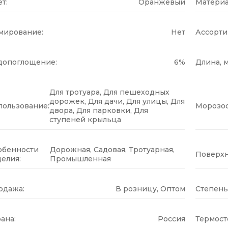
т:
Оранжевый
Материа
мирование:
Нет
Ассорти
допоглощение:
6%
Длина, м
Для тротуара, Для пешеходных
дорожек, Для дачи, Для улицы, Для
пользование:
Морозос
двора, Для парковки, Для
ступеней крыльца
обенности
Дорожная, Садовая, Тротуарная,
Поверхн
елия:
Промышленная
одажа:
В розницу, Оптом
Степень
ана:
Россия
Термост