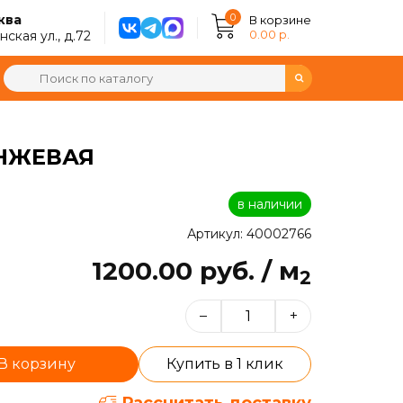
0
ква
В корзине
0.00 р.
ская ул., д.72
АНЖЕВАЯ
в наличии
Артикул: 40002766
1200.00 руб. / м
2
–
+
В корзину
Купить в 1 клик