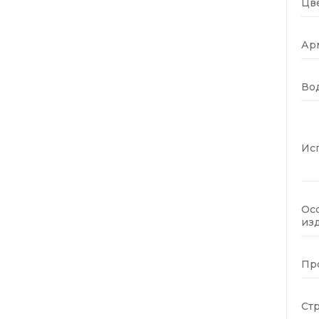
Цве
Ар
Во
Ис
Ос
изд
Пр
Стр