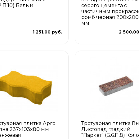
2.П.10) Белый
серого цемента с
частичным прокрасо
ромб черная 200х200
мм
1 251.00 руб.
2 500.00
отуарная плитка Арго
Тротуарная плитка В
лна 237x103x80 мм
Листопад гладкий
анжевая
"Паркет" (Б.6.П.8) Кол