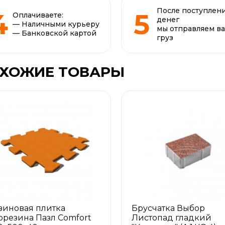
После поступлен
Оплачиваете:
денег
— Наличными курьеру
мы отправляем в
— Банковской картой
груз
ХОЖИЕ ТОВАРЫ
зиновая плитка
Брусчатка Выбор
орезина Пазл Comfort
Листопад гладкий