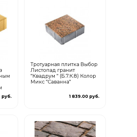
Тротуарная плитка Выбор
з
Листопад гранит
лным
"Квадрум " (Б.7.К.8) Колор
Микс "Саванна"
м
 руб.
1 839.00 руб.