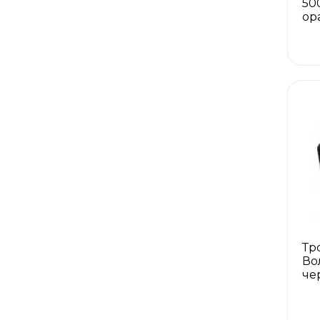
50
ор
Тр
Во
че