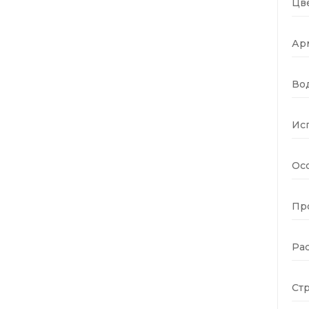
Цве
Ар
Во
Ис
Ос
Пр
Ра
Стр