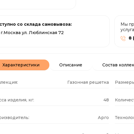
ступно со склада самовывоза:
Мы пр
услуг
г.Москва ул. Люблинская 72
8 
Характеристики
Описание
Состав колле
ллекция:
Газонная решетка
Размеры
са изделия, кг:
48
Количест
оизводитель:
Арго
Техноло