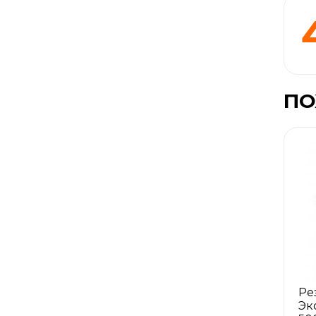
ПО
Ре
Эк