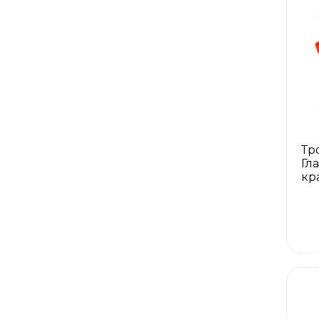
Тр
Гл
кр