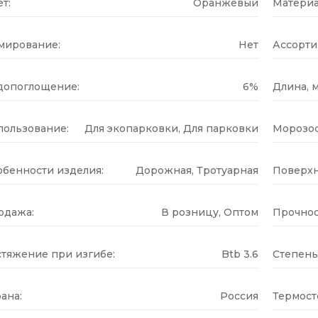
т:
Оранжевый
Материа
мирование:
Нет
Ассорти
допоглощение:
6%
Длина, м
пользование:
Для экопарковки, Для парковки
Морозос
обенности изделия:
Дорожная, Тротуарная
Поверхн
одажа:
В розницу, Оптом
Прочнос
стяжение при изгибе:
Btb 3.6
Степень
ана:
Россия
Термост