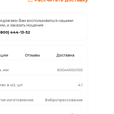
Рассчитать доставку
едлагаем Вам воспользоваться нашими
ами, и заказать мощение
(800) 444-13-52
кции
Отзывы
Доставка
, мм:
600x400x100
во в м2, шт:
4.1
гия изготовления:
Вибропрессование