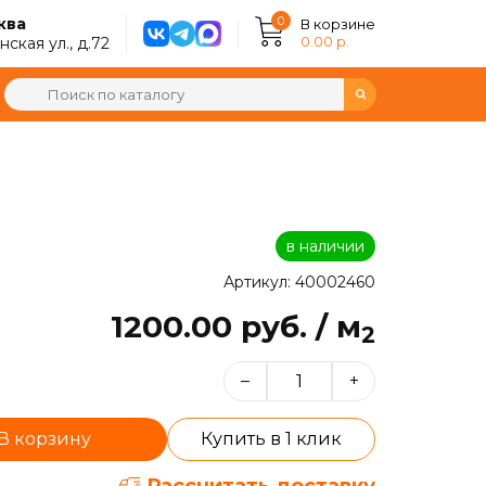
0
ква
В корзине
0.00 р.
ская ул., д.72
в наличии
Артикул: 40002460
1200.00 руб. / м
2
–
+
В корзину
Купить в 1 клик