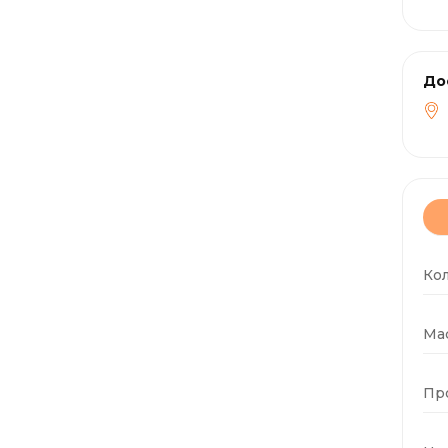
До
Ко
Мас
Пр