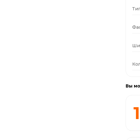
Тип
Фас
Ши
Кол
Вы мо