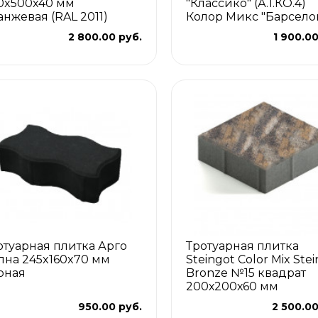
0x500x40 мм
"Классико" (А.1.КО.4)
анжевая (RAL 2011)
Колор Микс "Барсело
2 800.00 руб.
1 900.00
отуарная плитка Арго
Тротуарная плитка
лна 245x160x70 мм
Steingot Color Mix Stei
рная
Bronze №15 квадрат
200х200х60 мм
950.00 руб.
2 500.00