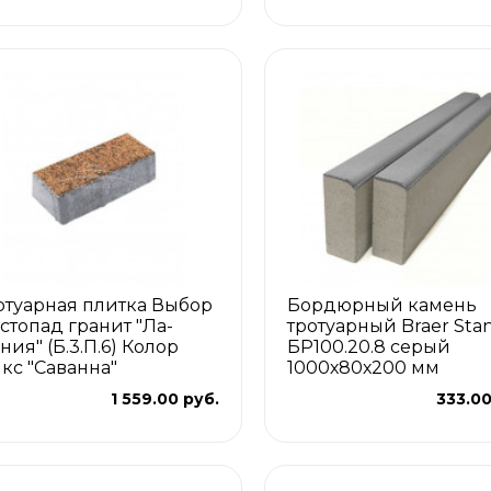
отуарная плитка Выбор
Бордюрный камень
стопад гранит "Ла-
тротуарный Braer Sta
ния" (Б.3.П.6) Колор
БР100.20.8 серый
кс "Саванна"
1000х80х200 мм
1 559.00 руб.
333.00