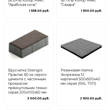
(Б.5.К.6) Колор Микс
(Б.1.К.6) Колор Микс
"Арабская ночь"
"Сахара"
1 558.00 руб.
1 900.00 руб.
Брусчатка Steingot
Резиновая плитка
Практик 60 из серого
Экорезина 12
цемента с частичным
кирпичей 500x500x40
прокрасом
мм серая (RAL 7011)
прямоугольник темно-
серая 200х100х60 мм
3 000.00 руб.
2 900.00 руб.