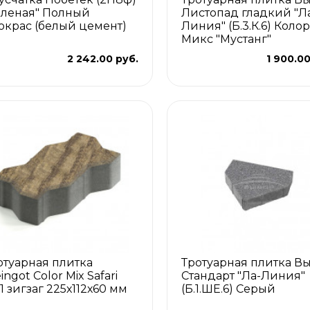
еленая" Полный
Листопад гладкий "Л
окрас (белый цемент)
Линия" (Б.3.К.6) Колор
Микс "Мустанг"
2 242.00 руб.
1 900.00
отуарная плитка
Тротуарная плитка В
ingot Color Mix Safari
Стандарт "Ла-Линия"
1 зигзаг 225х112х60 мм
(Б.1.ШЕ.6) Серый