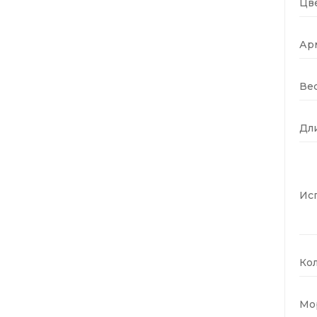
Цве
Ар
Вес
Дли
Ис
Кол
Мо