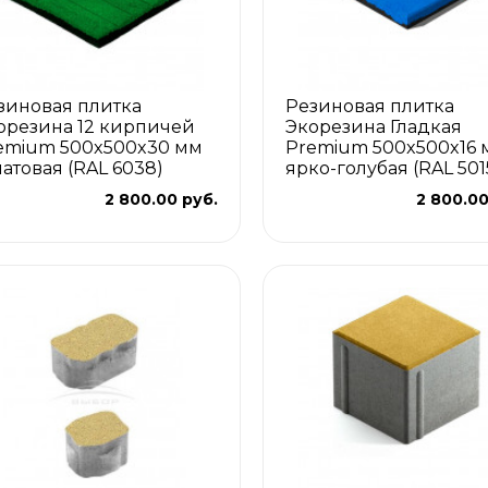
зиновая плитка
Резиновая плитка
орезина 12 кирпичей
Экорезина Гладкая
emium 500x500x30 мм
Premium 500x500x16 
латовая (RAL 6038)
ярко-голубая (RAL 501
2 800.00 руб.
2 800.00