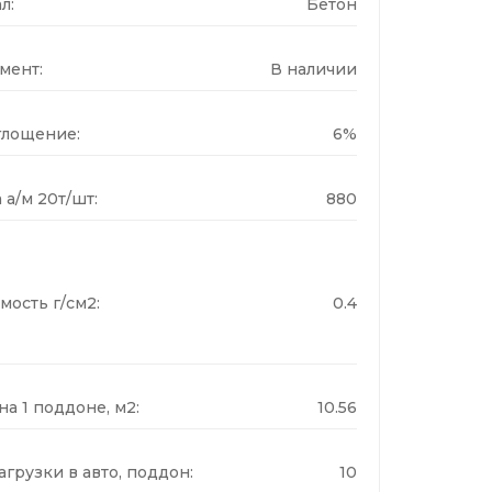
л:
Бетон
мент:
В наличии
лощение:
6%
 а/м 20т/шт:
880
мость г/см2:
0.4
а 1 поддоне, м2:
10.56
грузки в авто, поддон:
10