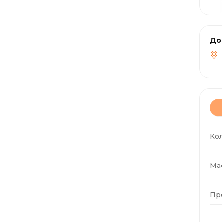
До
Ко
Мас
Пр