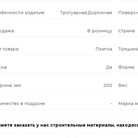
обенности изделия:
Тротуарная,Дорожная
Поверхн
одажа:
В розницу
Страна:
 товара:
Плитка
Толщина
ка:
Да
Форма:
рина, мм:
200
Вес:
ичество в поддоне:
-
Марка м
жете заказать у нас строительные материалы, находяс