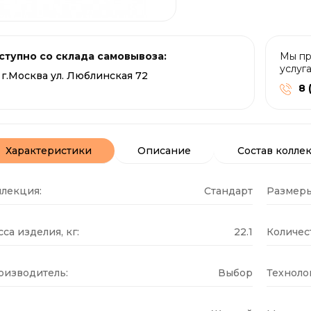
ступно со склада самовывоза:
Мы пр
услуг
г.Москва ул. Люблинская 72
8 
Характеристики
Описание
Состав колле
ллекция:
Стандарт
Размеры
са изделия, кг:
22.1
Количест
оизводитель:
Выбор
Техноло