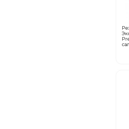
Ре
Эк
Pr
са