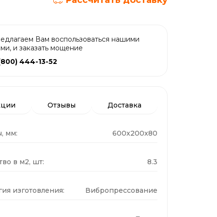
Рассчитать доставку
едлагаем Вам воспользоваться нашими
ами, и заказать мощение
(800) 444-13-52
кции
Отзывы
Доставка
, мм:
600x200x80
во в м2, шт:
8.3
гия изготовления:
Вибропрессование