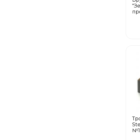
"З
пр
Тр
Ste
№1