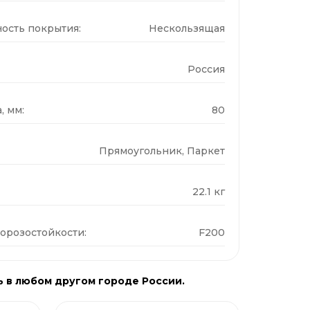
ость покрытия:
Нескользящая
Россия
, мм:
80
Прямоугольник, Паркет
22.1 кг
орозостойкости:
F200
ь в любом другом городе России.