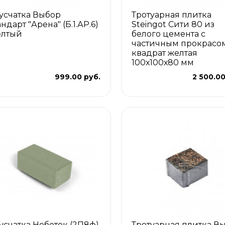
усчатка Выбор
Тротуарная плитка
ндарт "Арена" (Б.1.АР.6)
Steingot Сити 80 из
лтый
белого цемента с
частичным прокрасо
квадрат желтая
100х100х80 мм
999.00 руб.
2 500.00
усчатка Нобетек (2П8ф)
Тротуарная плитка В