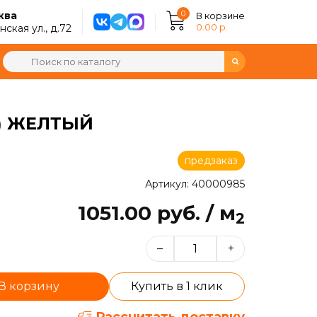
0
ква
В корзине
0.00 р.
ская ул., д.72
8) ЖЕЛТЫЙ
предзаказ
Артикул: 40000985
1051.00 руб. / м
2
–
+
В корзину
Купить в 1 клик