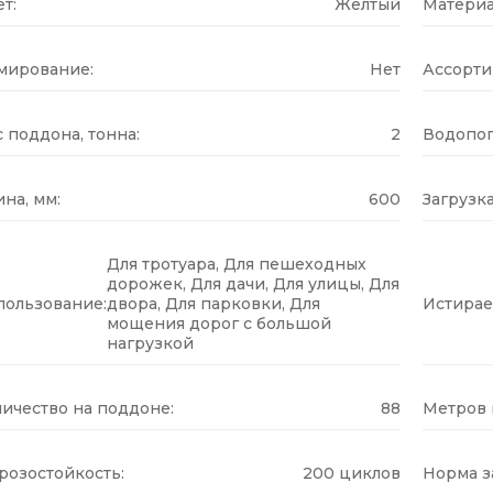
т:
Желтый
Материа
мирование:
Нет
Ассорти
 поддона, тонна:
2
Водопог
на, мм:
600
Загрузка
Для тротуара, Для пешеходных
дорожек, Для дачи, Для улицы, Для
пользование:
двора, Для парковки, Для
Истирае
мощения дорог с большой
нагрузкой
ичество на поддоне:
88
Метров н
розостойкость:
200 циклов
Норма за