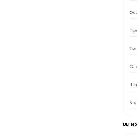
Ос
Пр
Тип
Фас
Ши
Кол
Вы мо