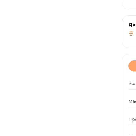
До
Ко
Мас
Пр