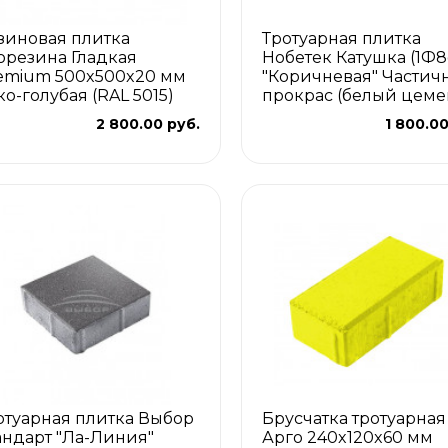
зиновая плитка
Тротуарная плитка
орезина Гладкая
Нобетек Катушка (1Ф8
emium 500x500x20 мм
"Коричневая" Частич
ко-голубая (RAL 5015)
прокрас (белый цеме
2 800.00 руб.
1 800.00
отуарная плитка Выбор
Брусчатка тротуарная
андарт "Ла-Линия"
Арго 240x120x60 мм