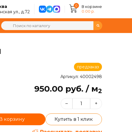
0
ква
В корзине
0.00 р.
ская ул., д.72
Я
предзаказ
Артикул: 40002498
950.00 руб. / м
2
–
+
В корзину
Купить в 1 клик