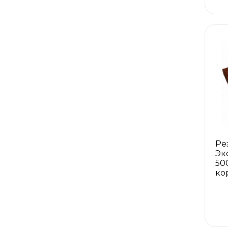
Ре
Эк
50
ко