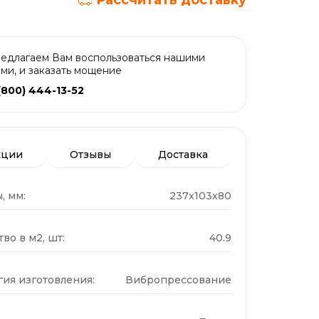
Рассчитать доставку
едлагаем Вам воспользоваться нашими
ами, и заказать мощение
(800) 444-13-52
кции
Отзывы
Доставка
, мм:
237x103x80
во в м2, шт:
40.9
гия изготовления:
Вибропрессование