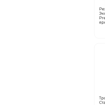
Ре
Эк
Pr
яр
Тр
Ст