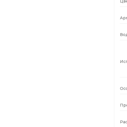
Цве
Ар
Во
Ис
Ос
Пр
Ра