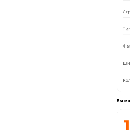
Стр
Тип
Фас
Ши
Кол
Вы мо