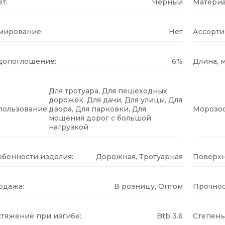
т:
Черный
Материа
мирование:
Нет
Ассорти
допоглощение:
6%
Длина, м
Для тротуара, Для пешеходных
дорожек, Для дачи, Для улицы, Для
пользование:
двора, Для парковки, Для
Морозос
мощения дорог с большой
нагрузкой
обенности изделия:
Дорожная, Тротуарная
Поверхн
одажа:
В розницу, Оптом
Прочнос
стяжение при изгибе:
Btb 3.6
Степень