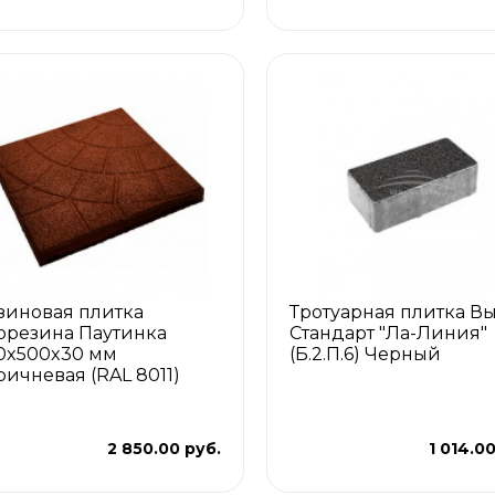
зиновая плитка
Тротуарная плитка В
орезина Паутинка
Стандарт "Ла-Линия"
0x500x30 мм
(Б.2.П.6) Черный
ричневая (RAL 8011)
2 850.00 руб.
1 014.0