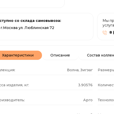
ступно со склада самовывоза:
Мы пр
услуг
г.Москва ул. Люблинская 72
8 
Характеристики
Описание
Состав колле
ллекция:
Волна, Зигзаг
Размеры
са изделия, кг:
3.90576
Количест
оизводитель:
Арго
Техноло