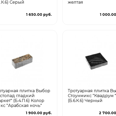
1.К.6) Серый
желтая
1 650.00 руб.
1 000.00
отуарная плитка Выбор
Тротуарная плитка В
стопад гладкий
Стоунмикс "Квадрум 
ркет" (Б.4.П.6) Колор
(Б.6.К.6) Черный
кс "Арабская ночь"
1 900.00 руб.
2 700.00