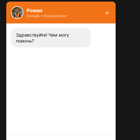
Фундамент
Роман
×
Онлайн • Консультант
Контакты
8 (800) 444-13-52
Заказать звонок
Здравствуйте! Чем могу
помочь?
Адрес:
115487
,
,
г. Москва
Люблинская ул., д.72
E-mail:
info@plitka-argo.ru
ОГРНИП:
305770000123034
ИНН:
772424822700