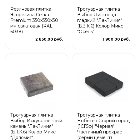
Резиновая плитка
Тротуарная плитка
Экорезина Сетка
Выбор Листопад
Premium 350x350x30
гладкий "Ла-Линия"
мм салатовая (RAL
(Б.3.К.6) Колор Микс
6038)
"Осень"
2 850.00 руб.
1 900.00 руб.
Тротуарная плитка
Тротуарная плитка
Выбор Искусственный
Нобетек Старый город
камень "Ла-Линия"
(1СГ5ф) "Черная"
(Б.1.К.6) Колор Микс
Частичный прокрас
"Доломит"
(серый цемент)