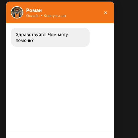
Фундамент
Роман
×
Онлайн • Консультант
Контакты
8 (800) 444-13-52
Заказать звонок
Здравствуйте! Чем могу
помочь?
Адрес:
115487
,
,
г. Москва
Люблинская ул., д.72
E-mail:
info@plitka-argo.ru
ОГРНИП:
305770000123034
ИНН:
772424822700