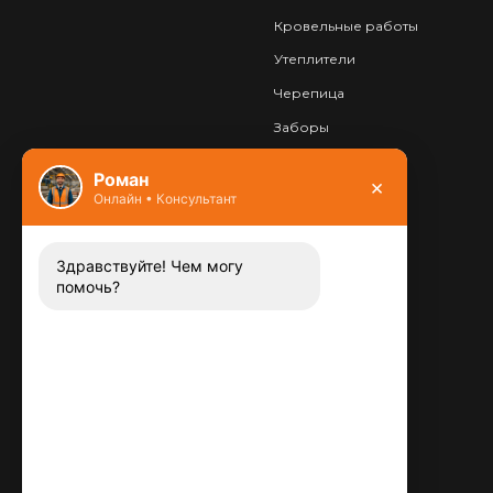
Кровельные работы
Утеплители
Черепица
Заборы
Фундамент
Роман
×
Онлайн • Консультант
Контакты
8 (800) 444-13-52
Заказать звонок
Здравствуйте! Чем могу
помочь?
Адрес:
115487
,
,
г. Москва
Люблинская ул., д.72
E-mail:
info@plitka-argo.ru
ОГРНИП: