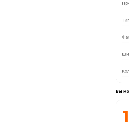
Пр
Тип
Фас
Ши
Кол
Вы мо