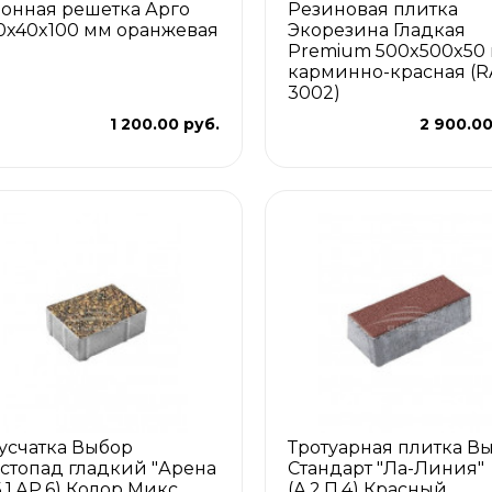
зонная решетка Арго
Резиновая плитка
0x40x100 мм оранжевая
Экорезина Гладкая
Premium 500x500x50
карминно-красная (R
3002)
1 200.00 руб.
2 900.00
усчатка Выбор
Тротуарная плитка В
стопад гладкий "Арена
Стандарт "Ла-Линия"
Б.1.АР.6) Колор Микс
(А.2.П.4) Красный