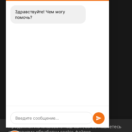
8 (800) 444-13-52
Заказать звонок
Здравствуйте! Чем могу
помочь?
Адрес:
115487
,
,
г. Москва
Люблинская ул., д.72
E-mail:
info@plitka-argo.ru
ОГРНИП:
305770000123034
ИНН:
772424822700
Продолжая использовать наш сайт, вы соглашаетесь