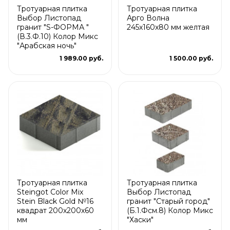
Тротуарная плитка
Тротуарная плитка
Выбор Листопад
Арго Волна
гранит "S-ФОРМА "
245x160x80 мм желтая
(В.3.Ф.10) Колор Микс
"Арабская ночь"
1 989.00 руб.
1 500.00 руб.
Тротуарная плитка
Тротуарная плитка
Steingot Color Mix
Выбор Листопад
Stein Black Gold №16
гранит "Старый город"
квадрат 200х200х60
(Б.1.Фсм.8) Колор Микс
мм
"Хаски"