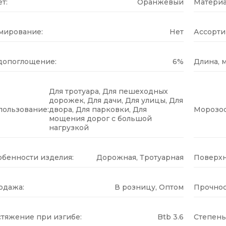
т:
Оранжевый
Материа
мирование:
Нет
Ассорти
допоглощение:
6%
Длина, м
Для тротуара, Для пешеходных
дорожек, Для дачи, Для улицы, Для
пользование:
двора, Для парковки, Для
Морозос
мощения дорог с большой
нагрузкой
обенности изделия:
Дорожная, Тротуарная
Поверхн
одажа:
В розницу, Оптом
Прочнос
стяжение при изгибе:
Btb 3.6
Степень