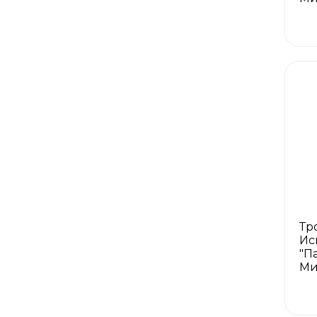
Тр
Ис
"Па
Ми