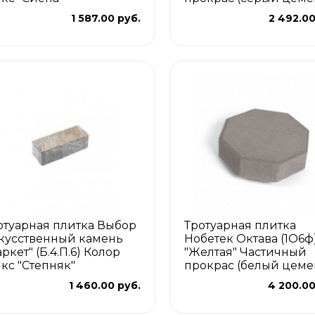
1 587.00 руб.
2 492.00
отуарная плитка Выбор
Тротуарная плитка
кусственный камень
Нобетек Октава (1О6ф
ркет" (Б.4.П.6) Колор
"Желтая" Частичный
кс "Степняк"
прокрас (белый цеме
1 460.00 руб.
4 200.00