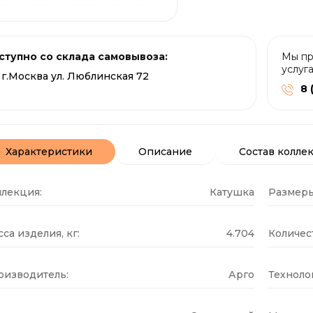
ступно со склада самовывоза:
Мы пр
услуг
г.Москва ул. Люблинская 72
8 
Характеристики
Описание
Состав колле
ллекция:
Катушка
Размеры
са изделия, кг:
4.704
Количест
оизводитель:
Арго
Техноло