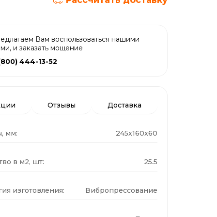
Рассчитать доставку
едлагаем Вам воспользоваться нашими
ами, и заказать мощение
(800) 444-13-52
кции
Отзывы
Доставка
, мм:
245x160x60
во в м2, шт:
25.5
гия изготовления:
Вибропрессование