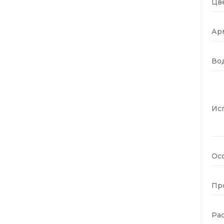
Цве
Ар
Во
Ис
Ос
Пр
Ра