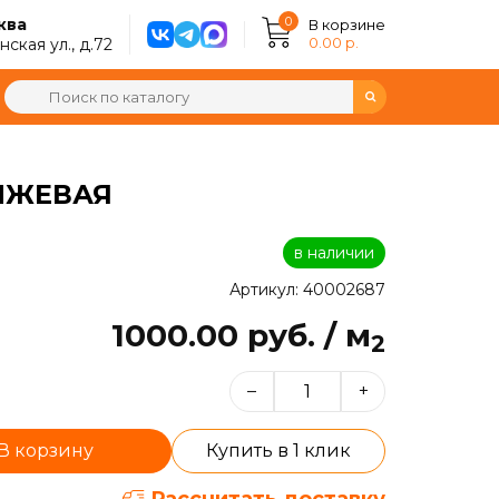
0
ква
В корзине
0.00 р.
ская ул., д.72
АНЖЕВАЯ
в наличии
Артикул: 40002687
1000.00 руб. / м
2
–
+
В корзину
Купить в 1 клик