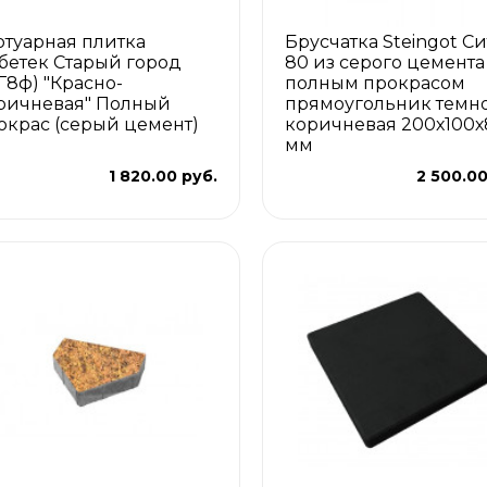
отуарная плитка
Брусчатка Steingot С
бетек Старый город
80 из серого цемента
СГ8ф) "Красно-
полным прокрасом
ричневая" Полный
прямоугольник темно
окрас (серый цемент)
коричневая 200х100х
мм
1 820.00 руб.
2 500.00