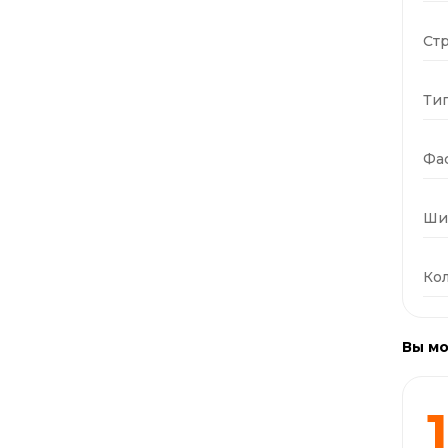
Стр
Тип
Фас
Ши
Кол
Вы мо