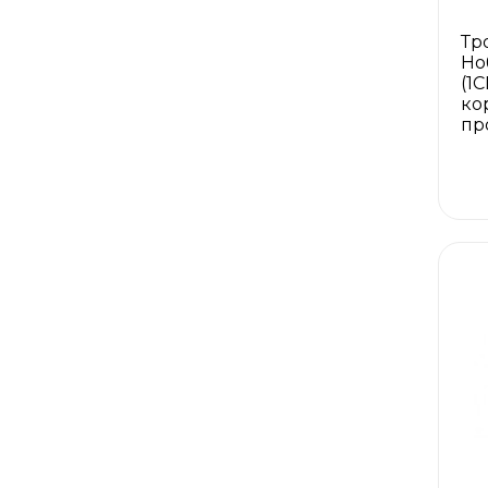
Тр
Но
(1
ко
пр