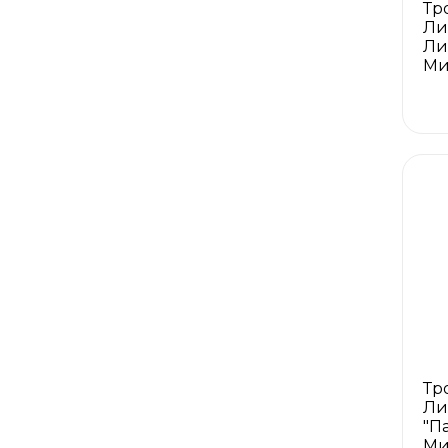
Тр
Ли
Ли
Ми
Тр
Ли
"Па
Ми