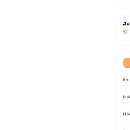
До
Ко
Мас
Пр