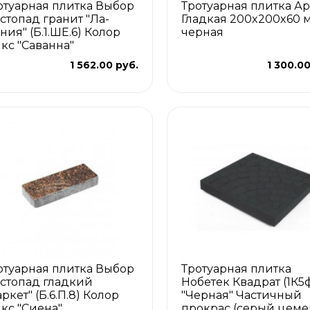
отуарная плитка Выбор
Тротуарная плитка Ар
стопад гранит "Ла-
Гладкая 200x200x60 
ния" (Б.1.ШЕ.6) Колор
черная
кс "Саванна"
1 562.00 руб.
1 300.00
отуарная плитка Выбор
Тротуарная плитка
стопад гладкий
Нобетек Квадрат (1К5
ркет" (Б.6.П.8) Колор
"Черная" Частичный
кс "Сиена"
прокрас (серый цеме