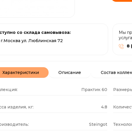
ступно со склада самовывоза:
Мы пр
услуг
г.Москва ул. Люблинская 72
8 
Характеристики
Описание
Состав колле
ллекция:
Практик 60
Размеры
са изделия, кг:
4.8
Количест
оизводитель:
Steingot
Техноло