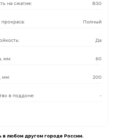
ть на сжатие:
В30
 прокраса:
Полный
ойкость:
Да
, мм:
60
 мм:
200
тво в поддоне:
-
ь в любом другом городе России.