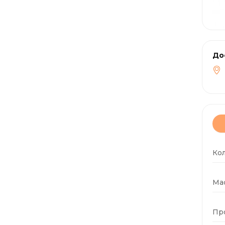
До
Ко
Мас
Пр