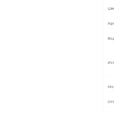
Цве
Ар
Во
Ис
Мо
Отт