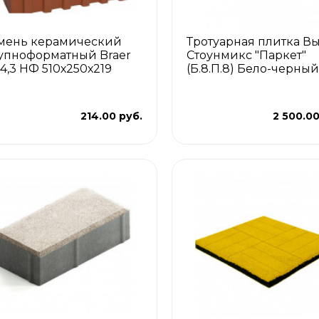
мень керамический
Тротуарная плитка В
упноформатный Braer
Стоунмикс "Паркет"
14,3 НФ 510х250х219
(Б.8.П.8) Бело-черный
214.00 руб.
2 500.00