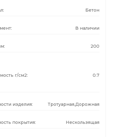
л:
Бетон
мент:
В наличии
м:
200
мость г/см2:
0.7
ости изделия:
Тротуарная,Дорожная
ость покрытия:
Нескользящая