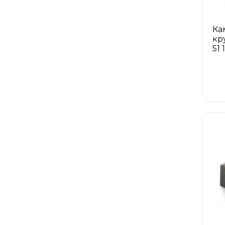
Ка
кр
51 