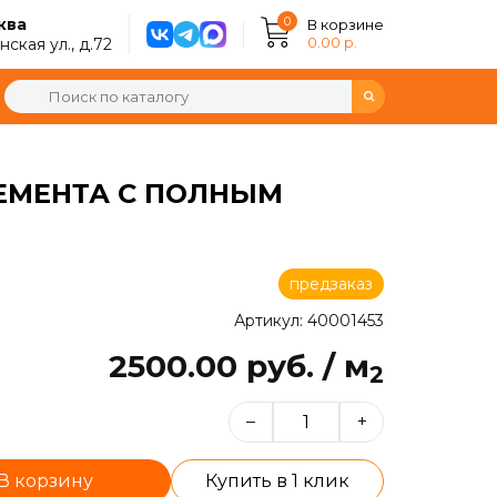
0
ква
В корзине
0.00 р.
ская ул., д.72
ЦЕМЕНТА С ПОЛНЫМ
предзаказ
Артикул: 40001453
2500.00 руб. / м
2
–
+
В корзину
Купить в 1 клик