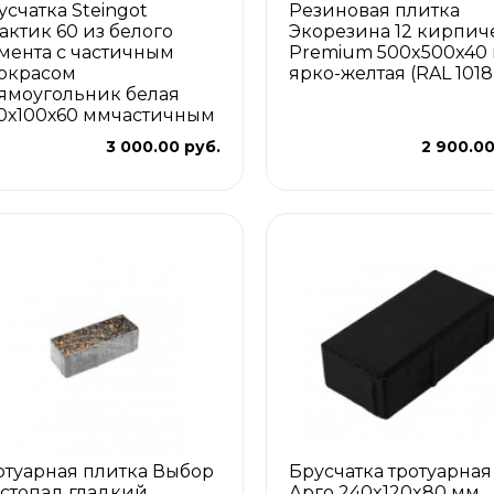
усчатка Steingot
Резиновая плитка
актик 60 из белого
Экорезина 12 кирпич
мента с частичным
Premium 500x500x40
окрасом
ярко-желтая (RAL 1018
ямоугольник белая
0х100х60 ммчастичным
3 000.00 руб.
2 900.00
отуарная плитка Выбор
Брусчатка тротуарная
стопад гладкий
Арго 240x120x80 мм