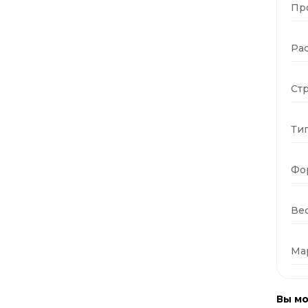
Пр
Ра
Стр
Тип
Фо
Вес
Ма
Вы мо