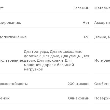
т:
Зеленый
Материа
мирование:
Нет
Ассорти
допоглощение:
6%
Длина, м
Для тротуара, Для пешеходных
дорожек, Для дачи, Для улицы, Для
пользование:
двора, Для парковки, Для
Истирае
мощения дорог с большой
нагрузкой
розостойкость:
200 циклов
Особенн
енок:
Оливковый
Поверхн