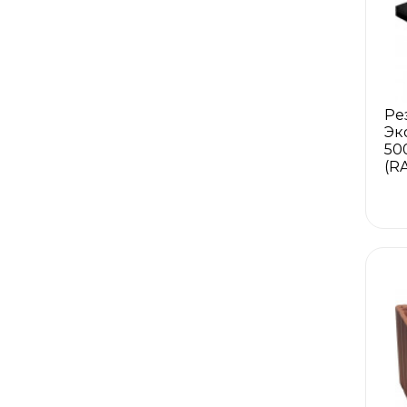
Ре
Эк
50
(R