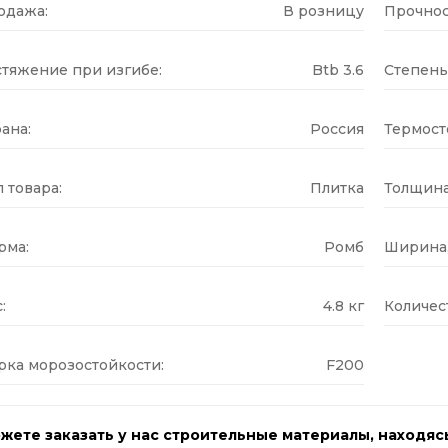
одажа:
В розницу
Прочнос
стяжение при изгибе:
Btb 3.6
Степень
ана:
Россия
Термост
 товара:
Плитка
Толщина
рма:
Ромб
Ширина,
:
4.8 кг
Количес
рка морозостойкости:
F200
жете заказать у нас строительные материалы, находяс