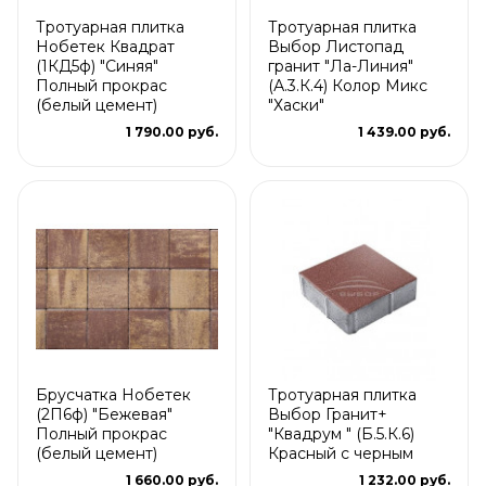
Тротуарная плитка
Тротуарная плитка
Нобетек Квадрат
Выбор Листопад
(1КД5ф) "Синяя"
гранит "Ла-Линия"
Полный прокрас
(А.3.К.4) Колор Микс
(белый цемент)
"Хаски"
1 790.00 руб.
1 439.00 руб.
Брусчатка Нобетек
Тротуарная плитка
(2П6ф) "Бежевая"
Выбор Гранит+
Полный прокрас
"Квадрум " (Б.5.К.6)
(белый цемент)
Красный с черным
1 660.00 руб.
1 232.00 руб.