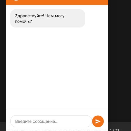
Контакты
8 (800) 444-13-52
Заказать звонок
Здравствуйте! Чем могу
помочь?
Адрес:
115487
,
,
г. Москва
Люблинская ул., д.72
E-mail:
info@plitka-argo.ru
ОГРНИП:
305770000123034
ИНН:
772424822700
Продолжая использовать наш сайт, вы соглашаетесь