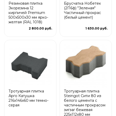
Резиновая плитка
Брусчатка Нобетек
Экорезина 12
(2П6ф) "Зеленая"
кирпичей Premium
Частичный прокрас
500x500x30 мм ярко-
(белый цемент)
желтая (RAL 1018)
2 800.00 руб.
1 630.00 руб.
Тротуарная плитка
Тротуарная плитка
Арго Катушка
Steingot Сити 80 из
216x146x60 мм темно-
белого цемента с
серая
частичным прокрасом
зигзаг бежевая
225х112х80 мм