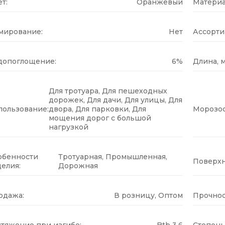
т:
Оранжевый
Материа
мирование:
Нет
Ассорти
допоглощение:
6%
Длина, м
Для тротуара, Для пешеходных
дорожек, Для дачи, Для улицы, Для
пользование:
двора, Для парковки, Для
Морозос
мощения дорог с большой
нагрузкой
обенности
Тротуарная, Промышленная,
Поверхн
елия:
Дорожная
одажа:
В розницу, Оптом
Прочнос
стяжение при изгибе:
Btb 3.6
Степень