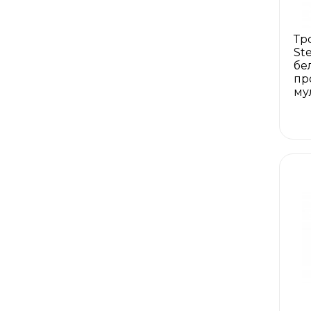
Тр
St
бе
пр
му