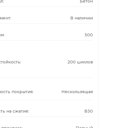
л:
Бетон
мент:
В наличии
м:
500
тойкость:
200 циклов
ость покрытия:
Нескользящая
ть на сжатие:
В30
 прокраса:
Полный