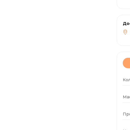
До
Ко
Мас
Пр