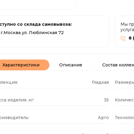
ступно со склада самовывоза:
Мы пр
услуг
г.Москва ул. Люблинская 72
8 
Характеристики
Описание
Состав колле
ллекция:
Гладкая
Размеры
са изделия, кг:
35
Количест
оизводитель:
Арго
Техноло