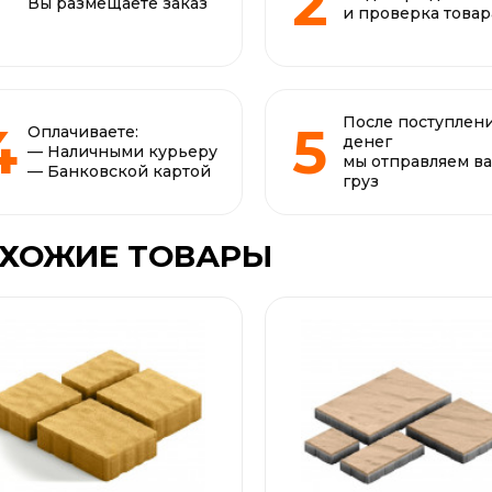
Вы размещаете заказ
и проверка товар
После поступлен
Оплачиваете:
денег
— Наличными курьеру
мы отправляем в
— Банковской картой
груз
ХОЖИЕ ТОВАРЫ