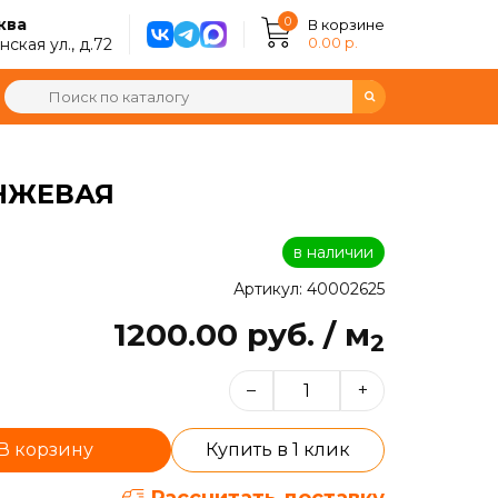
0
ква
В корзине
0.00 р.
ская ул., д.72
АНЖЕВАЯ
в наличии
Артикул: 40002625
1200.00 руб. / м
2
–
+
В корзину
Купить в 1 клик