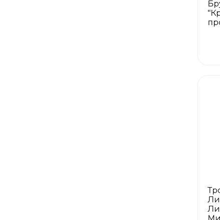
Бр
"К
пр
Тр
Ли
Ли
Ми