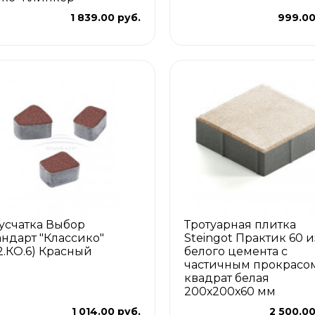
1 839.00 руб.
999.00
усчатка Выбор
Тротуарная плитка
андарт "Классико"
Steingot Практик 60 и
.2.КО.6) Красный
белого цемента с
частичным прокрасо
квадрат белая
200х200х60 мм
1 014.00 руб.
2 500.00