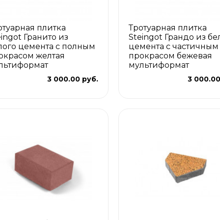
отуарная плитка
Тротуарная плитка
eingot Гранито из
Steingot Грандо из бе
лого цемента с полным
цемента с частичным
окрасом желтая
прокрасом бежевая
льтиформат
мультиформат
3 000.00 руб.
3 000.00