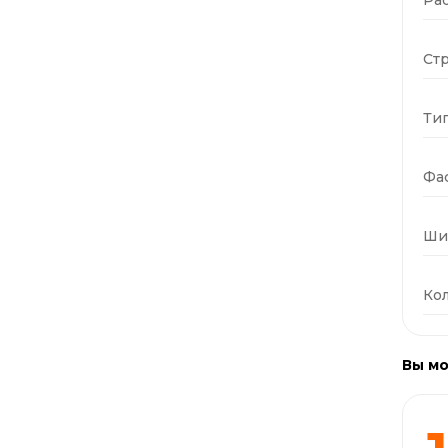
Стр
Тип
Фас
Ши
Кол
Вы мо