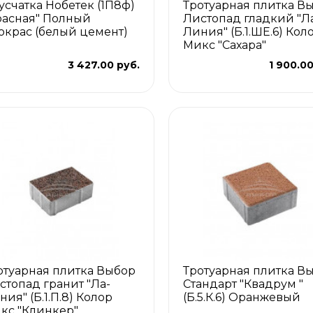
усчатка Нобетек (1П8ф)
Тротуарная плитка В
расная" Полный
Листопад гладкий "Л
окрас (белый цемент)
Линия" (Б.1.ШЕ.6) Кол
Микс "Сахара"
3 427.00 руб.
1 900.00
отуарная плитка Выбор
Тротуарная плитка В
стопад гранит "Ла-
Стандарт "Квадрум "
ния" (Б.1.П.8) Колор
(Б.5.К.6) Оранжевый
кс "Клинкер"