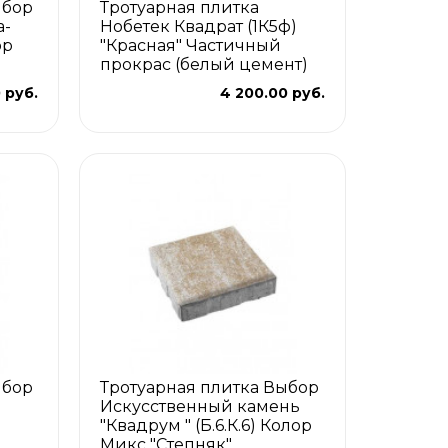
ыбор
Тротуарная плитка
а-
Нобетек Квадрат (1К5ф)
ор
"Красная" Частичный
прокрас (белый цемент)
 руб.
4 200.00 руб.
ыбор
Тротуарная плитка Выбор
Искусственный камень
"Квадрум " (Б.6.К.6) Колор
Микс "Степняк"