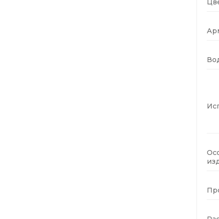
Цве
Ар
Во
Ис
Ос
изд
Пр
Ра