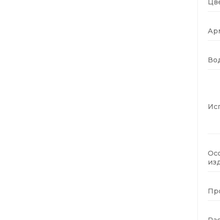
Цве
Ар
Во
Ис
Ос
изд
Пр
Ра