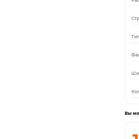
Стр
Тип
Фас
Ши
Кол
Вы мо