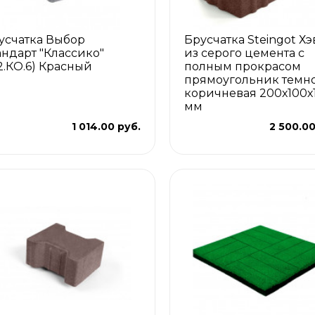
усчатка Выбор
Брусчатка Steingot Хэ
андарт "Классико"
из серого цемента с
.2.КО.6) Красный
полным прокрасом
прямоугольник темно
коричневая 200х100х
мм
1 014.00 руб.
2 500.00