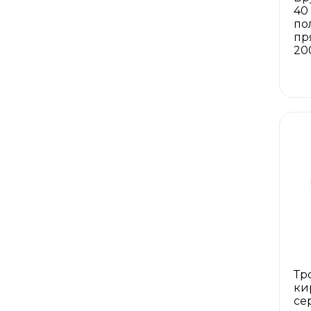
40
по
пр
20
Тр
ки
се