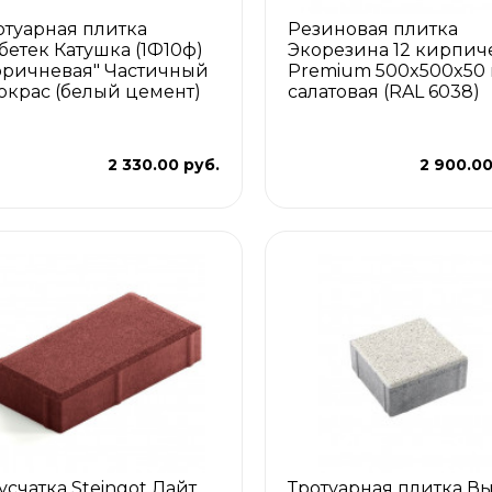
отуарная плитка
Резиновая плитка
бетек Катушка (1Ф10ф)
Экорезина 12 кирпич
оричневая" Частичный
Premium 500x500x50
окрас (белый цемент)
салатовая (RAL 6038)
2 330.00 руб.
2 900.00
усчатка Steingot Лайт
Тротуарная плитка В