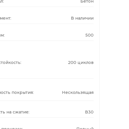
л:
Бетон
мент:
В наличии
м:
500
тойкость:
200 циклов
ость покрытия:
Нескользящая
ть на сжатие:
В30
 прокраса:
Полный