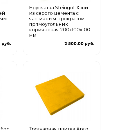
Брусчатка Steingot Хэви
ей
из серого цемента с
 мм
частичным прокрасом
прямоугольник
коричневая 200х100х100
мм
 руб.
2 500.00 руб.
ыбор
Тротуарная плитка Арго