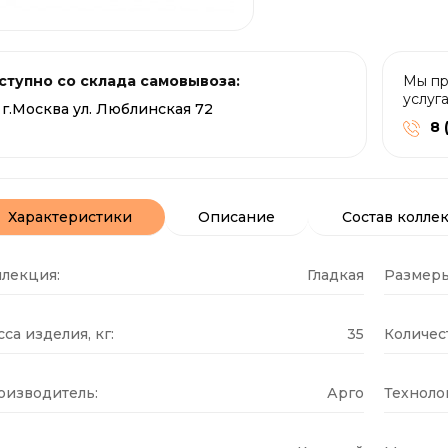
ступно со склада самовывоза:
Мы пр
услуг
г.Москва ул. Люблинская 72
8 
Характеристики
Описание
Состав колле
ллекция:
Гладкая
Размеры
са изделия, кг:
35
Количест
оизводитель:
Арго
Техноло