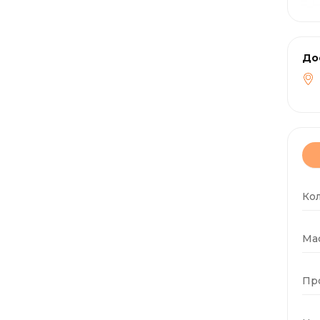
До
Ко
Мас
Пр