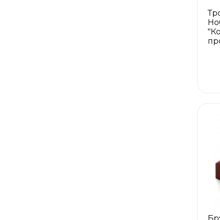
Тр
Но
"К
пр
Бр