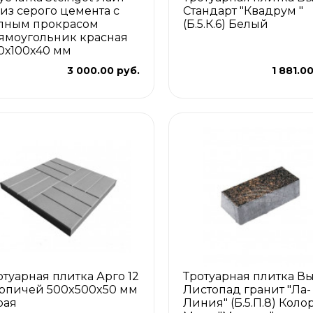
 из серого цемента с
Стандарт "Квадрум "
лным прокрасом
(Б.5.К.6) Белый
ямоугольник красная
0х100х40 мм
3 000.00 руб.
1 881.0
отуарная плитка Арго 12
Тротуарная плитка В
рпичей 500x500x50 мм
Листопад гранит "Ла-
рая
Линия" (Б.5.П.8) Коло