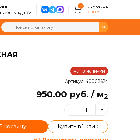
0
ква
В корзине
0.00 р.
ская ул., д.72
СНАЯ
нет в наличии
Артикул: 40002624
950.00 руб. / м
2
–
+
В корзину
Купить в 1 клик