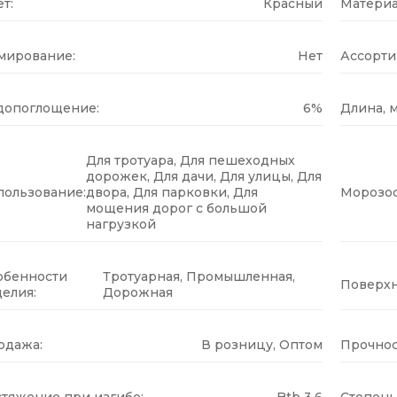
т:
Красный
Материа
мирование:
Нет
Ассорти
допоглощение:
6%
Длина, м
Для тротуара, Для пешеходных
дорожек, Для дачи, Для улицы, Для
пользование:
двора, Для парковки, Для
Морозос
мощения дорог с большой
нагрузкой
обенности
Тротуарная, Промышленная,
Поверхн
елия:
Дорожная
одажа:
В розницу, Оптом
Прочнос
стяжение при изгибе:
Btb 3.6
Степень