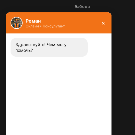
Заборы
Фундамент
Роман
×
Онлайн • Консультант
Контакты
8 (800) 444-13-52
Заказать звонок
Здравствуйте! Чем могу
помочь?
Адрес:
115487
,
,
г. Москва
Люблинская ул., д.72
E-mail:
info@plitka-argo.ru
ОГРНИП:
305770000123034
ИНН:
772424822700