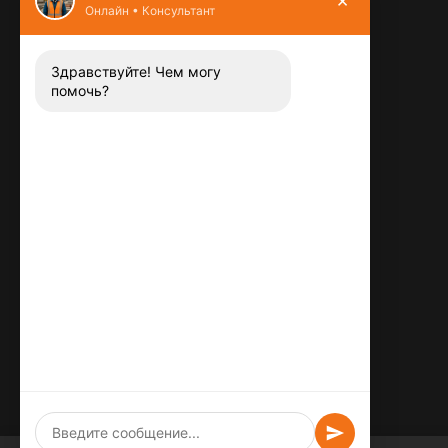
Онлайн • Консультант
Контакты
8 (800) 444-13-52
Заказать звонок
Здравствуйте! Чем могу
помочь?
Адрес:
115487
,
,
г. Москва
Люблинская ул., д.72
E-mail:
info@plitka-argo.ru
ОГРНИП:
305770000123034
ИНН:
772424822700