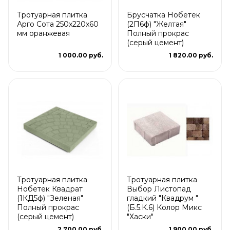
Тротуарная плитка
Брусчатка Нобетек
Арго Сота 250x220x60
(2П6ф) "Желтая"
мм оранжевая
Полный прокрас
(серый цемент)
1 000.00 руб.
1 820.00 руб.
Тротуарная плитка
Тротуарная плитка
Нобетек Квадрат
Выбор Листопад
(1КД5ф) "Зеленая"
гладкий "Квадрум "
Полный прокрас
(Б.5.К.6) Колор Микс
(серый цемент)
"Хаски"
2 700.00 руб.
1 900.00 руб.