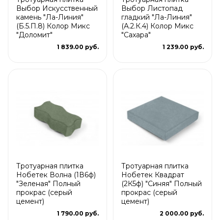
Выбор Искусственный
Выбор Листопад
камень "Ла-Линия"
гладкий "Ла-Линия"
(Б.5.П.8) Колор Микс
(А.2.К.4) Колор Микс
"Доломит"
"Сахара"
1 839.00 руб.
1 239.00 руб.
Тротуарная плитка
Тротуарная плитка
Нобетек Волна (1В6ф)
Нобетек Квадрат
"Зеленая" Полный
(2К5ф) "Синяя" Полный
прокрас (серый
прокрас (серый
цемент)
цемент)
1 790.00 руб.
2 000.00 руб.