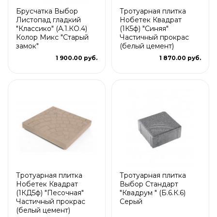
Брусчатка Выбор
Тротуарная плитка
Листопад гладкий
Нобетек Квадрат
"Классико" (А.1.КО.4)
(1К5ф) "Синяя"
Колор Микс "Старый
Частичный прокрас
замок"
(белый цемент)
1 900.00 руб.
1 870.00 руб.
Тротуарная плитка
Тротуарная плитка
Нобетек Квадрат
Выбор Стандарт
(1КД5ф) "Песочная"
"Квадрум " (Б.6.К.6)
Частичный прокрас
Серый
(белый цемент)