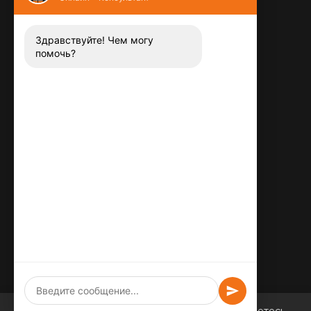
Контакты
8 (800) 444-13-52
Заказать звонок
Здравствуйте! Чем могу
помочь?
Адрес:
115487
,
,
г. Москва
Люблинская ул., д.72
E-mail:
info@plitka-argo.ru
ОГРНИП:
305770000123034
ИНН:
772424822700