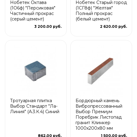
Нобетек Октава
Нобетек Старый город
(1О6ф) "Персиковая"
(1СГ8ф) "Желтая"
Частичный прокрас
Полный прокрас
(серый цемент)
(белый цемент)
3 200.00 руб.
2 620.00 руб.
Тротуарная плитка
Бордюрный камень
Выбор Стандарт "Ла-
Вибропрессованный
Линия" (А.3.К.4) Синий
Выбор Премиум
Поребрик Листопад
гранит Клинкер
1000х200х80 мм
862.00 руб.
1 500.00 руб.