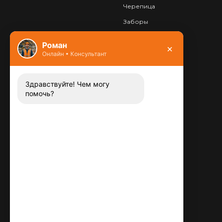
Черепица
Заборы
Фундамент
Роман
×
Онлайн • Консультант
Контакты
8 (800) 444-13-52
Заказать звонок
Здравствуйте! Чем могу
помочь?
Адрес:
115487
,
,
г. Москва
Люблинская ул., д.72
E-mail:
info@plitka-argo.ru
ОГРНИП:
305770000123034
ИНН:
772424822700