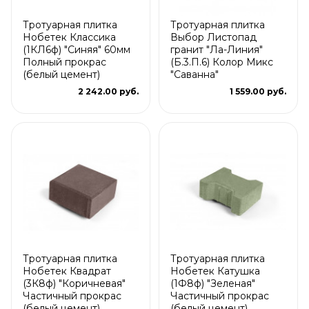
Тротуарная плитка
Тротуарная плитка
Нобетек Классика
Выбор Листопад
(1КЛ6ф) "Синяя" 60мм
гранит "Ла-Линия"
Полный прокрас
(Б.3.П.6) Колор Микс
(белый цемент)
"Саванна"
2 242.00 руб.
1 559.00 руб.
Тротуарная плитка
Тротуарная плитка
Нобетек Квадрат
Нобетек Катушка
(3К8ф) "Коричневая"
(1Ф8ф) "Зеленая"
Частичный прокрас
Частичный прокрас
(белый цемент)
(белый цемент)