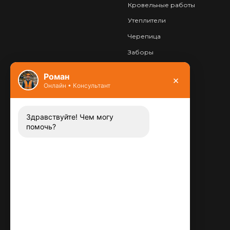
Кровельные работы
Утеплители
Черепица
Заборы
Фундамент
Роман
×
Онлайн • Консультант
Контакты
8 (800) 444-13-52
Заказать звонок
Здравствуйте! Чем могу
помочь?
Адрес:
115487
,
,
г. Москва
Люблинская ул., д.72
E-mail:
info@plitka-argo.ru
ОГРНИП:
305770000123034