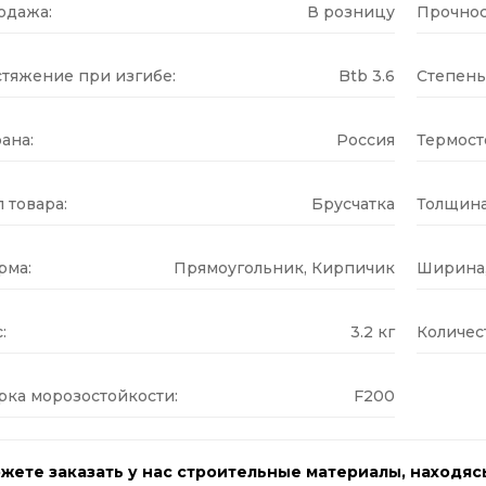
одажа:
В розницу
Прочнос
стяжение при изгибе:
Btb 3.6
Степень
ана:
Россия
Термост
 товара:
Брусчатка
Толщина
рма:
Прямоугольник, Кирпичик
Ширина,
:
3.2 кг
Количес
рка морозостойкости:
F200
жете заказать у нас строительные материалы, находяс