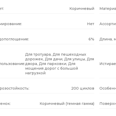
т:
Коричневый
Материа
мирование:
Нет
Ассорти
допоглощение:
6%
Длина, м
Для тротуара, Для пешеходных
дорожек, Для дачи, Для улицы, Для
пользование:
двора, Для парковки, Для
Истирае
мощения дорог с большой
нагрузкой
розостойкость:
200 циклов
Особенн
енок:
Коричневый (темная гамма)
Поверхн