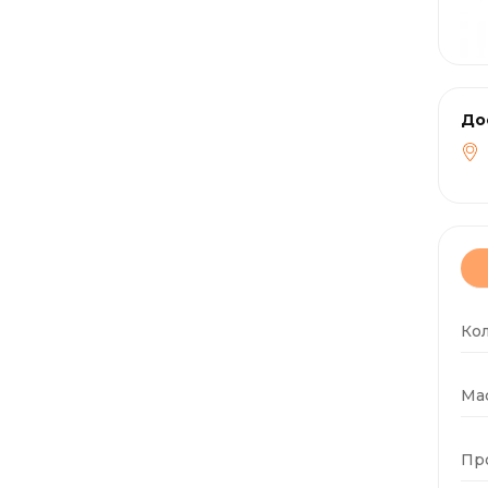
До
Ко
Мас
Пр