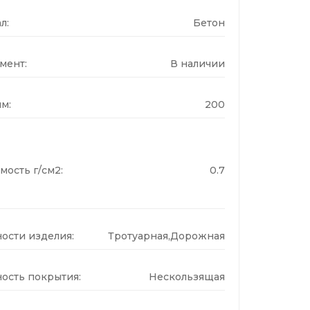
л:
Бетон
мент:
В наличии
м:
200
мость г/см2:
0.7
ости изделия:
Тротуарная,Дорожная
ость покрытия:
Нескользящая