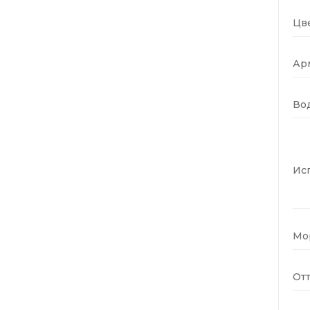
Цве
Ар
Во
Ис
Мо
Отт