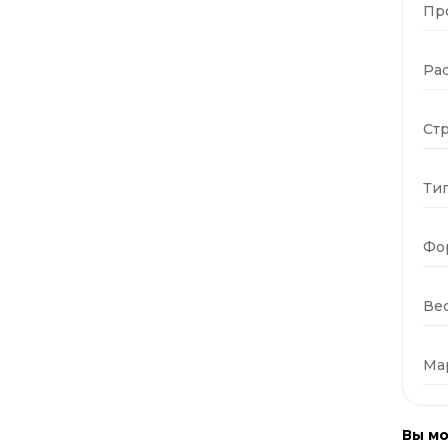
Пр
Ра
Стр
Тип
Фо
Вес
Ма
Вы мо