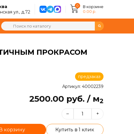
0
ква
В корзине
0.00 р.
ская ул., д.72
АСТИЧНЫМ ПРОКРАСОМ
предзаказ
Артикул: 40002239
2500.00 руб. / м
2
–
+
В корзину
Купить в 1 клик