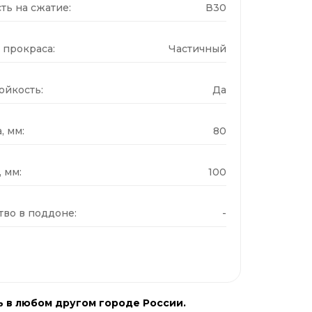
ть на сжатие:
В30
 прокраса:
Частичный
ойкость:
Да
, мм:
80
 мм:
100
тво в поддоне:
-
ь в любом другом городе России.