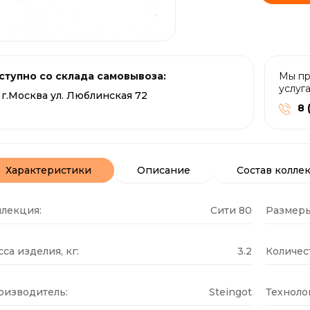
ступно со склада самовывоза:
Мы пр
услуг
г.Москва ул. Люблинская 72
8 
Характеристики
Описание
Состав колле
ллекция:
Сити 80
Размеры
са изделия, кг:
3.2
Количест
оизводитель:
Steingot
Техноло