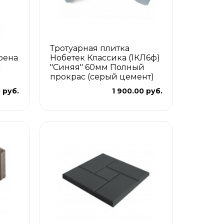
Тротуарная плитка
рена
Нобетек Классика (1КЛ6ф)
с
"Синяя" 60мм Полный
прокрас (серый цемент)
 руб.
1 900.00 руб.