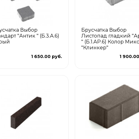
усчатка Выбор
Брусчатка Выбор
ндарт "Антик " (Б.3.А.6)
Листопад гладкий "А
рый
" (Б.1.АР.6) Колор Мик
"Клинкер"
1 650.00 руб.
1 900.00