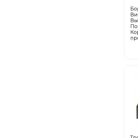
Бо
Ви
Вы
По
Ко
пр
Тр