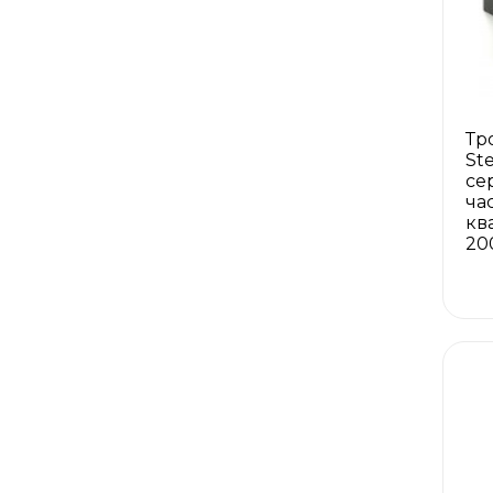
Тр
St
се
ча
кв
20