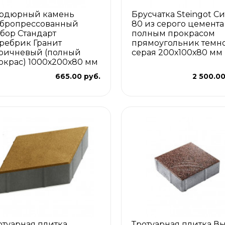
рдюрный камень
Брусчатка Steingot С
бропрессованный
80 из серого цемента
бор Стандарт
полным прокрасом
ребрик Гранит
прямоугольник темно
ричневый (полный
серая 200х100х80 мм
окрас) 1000х200х80 мм
665.00 руб.
2 500.00
отуарная плитка
Тротуарная плитка В