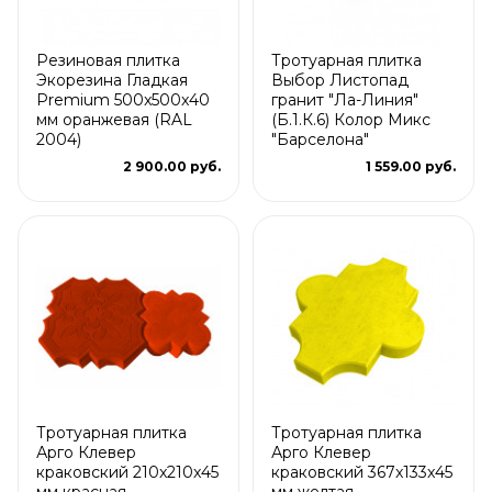
Резиновая плитка
Тротуарная плитка
Экорезина Гладкая
Выбор Листопад
Premium 500x500x40
гранит "Ла-Линия"
мм оранжевая (RAL
(Б.1.К.6) Колор Микс
2004)
"Барселона"
2 900.00 руб.
1 559.00 руб.
Тротуарная плитка
Тротуарная плитка
Арго Клевер
Арго Клевер
краковский 210x210x45
краковский 367x133x45
мм красная
мм желтая