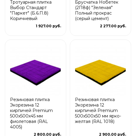
Тротуарная плитка
Брусчатка Нобетек
Выбор Стандарт
(2П8ф) "Зеленая"
"Паркет" (Б.6.П.8)
Полный прокрас
Коричневый
(серый цемент)
1 927.00 руб.
2 277.00 руб.
Резиновая плитка
Резиновая плитка
Экорезина 12
Экорезина 12
кирпичей Premium
кирпичей Premium
500x500x45 мм
500x500x50 мм ярко-
фиолетовая (RAL
желтая (RAL 1018)
4005)
2 800.00 руб.
2 900.00 руб.