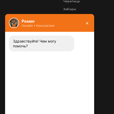
Черепица
Заборы
Фундамент
Роман
×
Онлайн • Консультант
Контакты
8 (800) 444-13-52
Заказать звонок
Здравствуйте! Чем могу
помочь?
Адрес:
115487
,
,
г. Москва
Люблинская ул., д.72
E-mail:
info@plitka-argo.ru
ОГРНИП:
305770000123034
ИНН:
772424822700