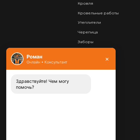
Кровля
Кровельные работы
Утеплители
Черепица
Заборы
Фундамент
Роман
×
Онлайн • Консультант
Контакты
8 (800) 444-13-52
Заказать звонок
Здравствуйте! Чем могу
помочь?
Адрес:
115487
,
,
г. Москва
Люблинская ул., д.72
E-mail:
info@plitka-argo.ru
ОГРНИП: