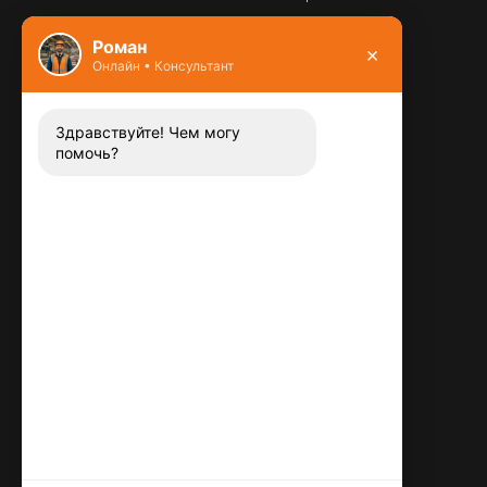
Фундамент
Роман
×
Онлайн • Консультант
Контакты
8 (800) 444-13-52
Заказать звонок
Здравствуйте! Чем могу
помочь?
Адрес:
115487
,
,
г. Москва
Люблинская ул., д.72
E-mail:
info@plitka-argo.ru
ОГРНИП:
305770000123034
ИНН:
772424822700