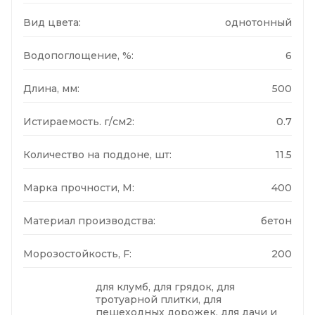
Вид цвета:
однотонный
Водопоглощение, %:
6
Длина, мм:
500
Истираемость. г/см2:
0.7
Количество на поддоне, шт:
11.5
Марка прочности, М:
400
Материал производства:
бетон
Морозостойкость, F:
200
для клумб, для грядок, для
тротуарной плитки, для
пешеходных дорожек, для дачи и