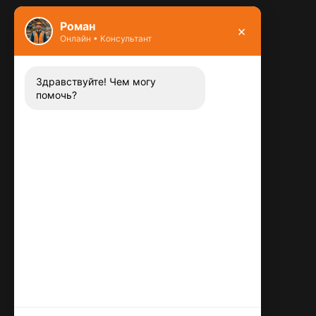
Фундамент
Роман
×
Онлайн • Консультант
Контакты
8 (800) 444-13-52
Заказать звонок
Здравствуйте! Чем могу
помочь?
Адрес:
115487
,
,
г. Москва
Люблинская ул., д.72
E-mail:
info@plitka-argo.ru
ОГРНИП:
305770000123034
ИНН:
772424822700