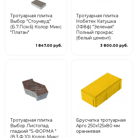
Тротуарная плитка
Тротуарная плитка
Выбор "Стоунвуд"
Нобетек Катушка
(Б.7.Псм.6) Колор Микс
(1Ф8ф) "Зеленая"
"Платан"
Полный прокрас
(белый цемент)
1 847.00 руб.
3 800.00 руб.
Тротуарная плитка
Брусчатка тротуарная
Выбор Листопад
Арго 250x125x80 мм
гладкий "S-ФОРМА "
оранжевая
(В.3.Ф.10) Колор Микс