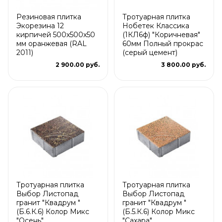
Резиновая плитка
Тротуарная плитка
Экорезина 12
Нобетек Классика
кирпичей 500x500x50
(1КЛ6ф) "Коричневая"
мм оранжевая (RAL
60мм Полный прокрас
2011)
(серый цемент)
2 900.00 руб.
3 800.00 руб.
Тротуарная плитка
Тротуарная плитка
Выбор Листопад
Выбор Листопад
гранит "Квадрум "
гранит "Квадрум "
(Б.6.К.6) Колор Микс
(Б.5.К.6) Колор Микс
"Осень"
"Сахара"